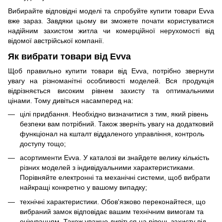
Вибирайте відповідні моделі та спробуйте купити товари Evva
вже зараз. Завдяки цьому ви зможете почати користуватися
надійним захистом житла чи комерційної нерухомості від
відомої австрійської компанії.
Як вибрати товари від Evva
Щоб правильно купити товари від Evva, потрібно звернути
увагу на різноманітні особливості моделей. Вся продукція
відрізняється високим рівнем захисту та оптимальними
цінами. Тому дивіться насамперед на:
цілі придбання. Необхідно визначитися з тим, який рівень
безпеки вам потрібний. Також зверніть увагу на додатковий
функціонал на кшталт віддаленого управління, контроль
доступу тощо;
асортименти Evva. У каталозі ви знайдете велику кількість
різних моделей з індивідуальними характеристиками.
Порівняйте електронні та механічні системи, щоб вибрати
найкращі конкретно у вашому випадку;
технічні характеристики. Обов'язково переконайтеся, що
вибраний замок відповідає вашим технічним вимогам та
очікуванням. Також уважно дивіться на рівень захисту від