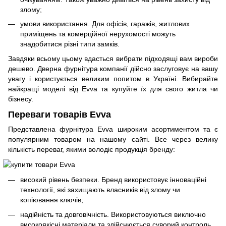
злому;
умови використання. Для офісів, гаражів, житлових
приміщень та комерційної нерухомості можуть
знадобитися різні типи замків.
Завдяки всьому цьому вдасться вибрати підходящі вам вироби
дешево. Дверна фурнітура компанії дійсно заслуговує на вашу
увагу і користується великим попитом в Україні. Вибирайте
найкращі моделі від Evva та купуйте їх для свого житла чи
бізнесу.
Переваги товарів Evva
Представлена ​​фурнітура Evva широким асортиментом та є
популярним товаром на нашому сайті. Все через велику
кількість переваг, якими володіє продукція бренду:
високий рівень безпеки. Бренд використовує інноваційні
технології, які захищають власників від злому чи
копіювання ключів;
надійність та довговічність. Використовуються виключно
високоякісні матеріали та здійснюється суворий контроль