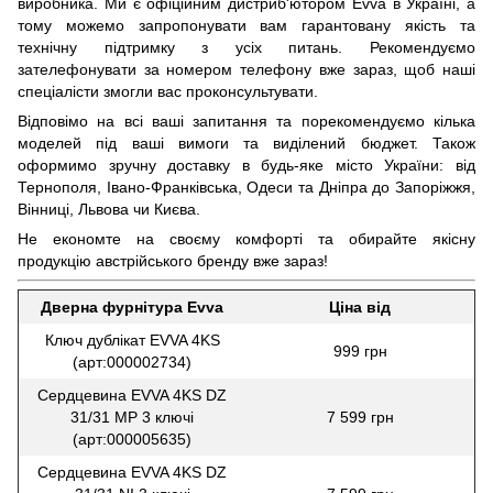
виробника. Ми є офіційним дистриб'ютором Evva в Україні, а
тому можемо запропонувати вам гарантовану якість та
технічну підтримку з усіх питань. Рекомендуємо
зателефонувати за номером телефону вже зараз, щоб наші
спеціалісти змогли вас проконсультувати.
Відповімо на всі ваші запитання та порекомендуємо кілька
моделей під ваші вимоги та виділений бюджет. Також
оформимо зручну доставку в будь-яке місто України: від
Тернополя, Івано-Франківська, Одеси та Дніпра до Запоріжжя,
Вінниці, Львова чи Києва.
Не економте на своєму комфорті та обирайте якісну
продукцію австрійського бренду вже зараз!
Дверна фурнітура Evva
Ціна від
Ключ дублікат EVVA 4KS
999 грн
(арт:000002734)
Сердцевина EVVA 4KS DZ
31/31 MP 3 ключі
7 599 грн
(арт:000005635)
Сердцевина EVVA 4KS DZ