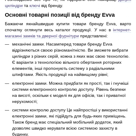
циліндри
та
ключі
від бренду.
Основні товарні позиції від бренду Evva
Бажаючи якнайшвидше купити товари бренду Evva, варто
спочатку оглянути весь каталог продукції. У нас в
інтернет-
магазині замків та дверної фурнітури
представлені:
механічні замки. Насамперед товари бренду Evva
відрізняються своєю різноманітністю. Ви зможете вибрати
циліндри з різних серій, кожна з яких має свою технологію.
Є варіанти з технологією вільного обертання роторних
елементів, інші пропонують систему з радіальними
штифтами. Якість продукції на найвищому рівні;
електронні замки. Можна придбати як прості, так і гнучкіші
системи електронного контролю доступу. Рівень безпеки
на висоті, оскільки є моделі як для офісів, так і приватної
нерухомості;
системи контролю доступу Це найпростіші у використанні
електронні замки, які підійдуть для будь-яких приміщень.
Також бренд має спеціальний мобільний додаток, який
дозволяє швидко керувати всією системою захисту в
будинку.