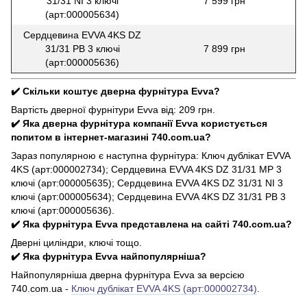
31/31 NI 3 ключі
7 599 грн
(арт:000005634)
Сердцевина EVVA 4KS DZ
31/31 PB 3 ключі
7 899 грн
(арт:000005636)
✔️ Скільки коштує дверна фурнітура Evva?
Вартість дверної фурнітури Evva від: 209 грн.
✔️ Яка дверна фурнітура компанії Evva користується
попитом в інтернет-магазині 740.com.ua?
Зараз популярною є наступна фурнітура: Ключ дублікат EVVA
4KS (арт:000002734); Сердцевина EVVA 4KS DZ 31/31 MP 3
ключі (арт:000005635); Сердцевина EVVA 4KS DZ 31/31 NI 3
ключі (арт:000005634); Сердцевина EVVA 4KS DZ 31/31 PB 3
ключі (арт:000005636).
✔️ Яка фурнітура Evva представлена на сайті 740.com.ua?
Дверні циліндри, ключі тощо.
✔️ Яка фурнітура Evva найпопулярніша?
Найпопулярніша дверна фурнітура Evva за версією
740.com.ua -
Ключ дублікат EVVA 4KS (арт:000002734)
.