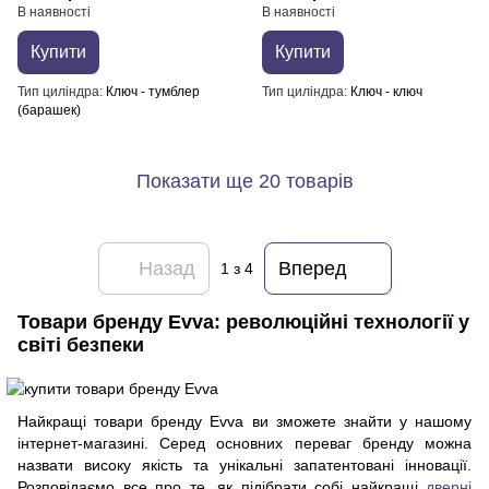
В наявності
В наявності
Купити
Купити
Тип циліндра
Ключ - тумблер
Тип циліндра
Ключ - ключ
(барашек)
Показати ще 20 товарів
Назад
Вперед
1
з 4
Товари бренду Evva: революційні технології у
світі безпеки
Найкращі товари бренду Evva ви зможете знайти у нашому
інтернет-магазині. Серед основних переваг бренду можна
назвати високу якість та унікальні запатентовані інновації.
Розповідаємо все про те, як підібрати собі найкращі
дверні