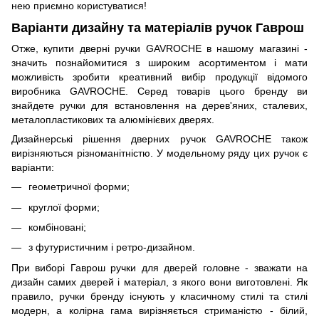
нею приємно користуватися!
Варіанти дизайну та матеріалів ручок Гаврош
Отже, купити дверні ручки GAVROCHE в нашому магазині -
значить познайомитися з широким асортиментом і мати
можливість зробити креативний вибір продукції відомого
виробника GAVROCHE. Серед товарів цього бренду ви
знайдете ручки для встановлення на дерев'яних, сталевих,
металопластикових та алюмінієвих дверях.
Дизайнерські рішення дверних ручок GAVROCHE також
вирізняються різноманітністю. У модельному ряду цих ручок є
варіанти:
геометричної форми;
круглої форми;
комбіновані;
з футуристичним і ретро-дизайном.
При виборі Гаврош ручки для дверей головне - зважати на
дизайн самих дверей і матеріал, з якого вони виготовлені. Як
правило, ручки бренду існують у класичному стилі та стилі
модерн, а колірна гама вирізняється стриманістю - білий,