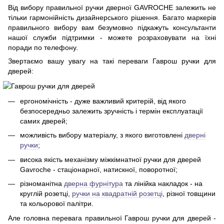
Від вибору правильної ручки дверної GAVROCHE залежить не
тільки гармонійність дизайнерського рішення. Багато маркерів
правильного вибору вам безумовно підкажуть консультанти
нашої служби підтримки - можете розраховувати на їхні
поради по телефону.
Звертаємо вашу увагу на такі переваги Гаврош ручки для
дверей:
ергономічність - дуже важливий критерій, від якого
безпосередньо залежить зручність і термін експлуатації
самих дверей;
можливість вибору матеріалу, з якого виготовлені
дверні
ручки
;
висока якість механізму міжкімнатної ручки для дверей
Gavroche - стаціонарної, натискної, поворотної;
різноманітна
дверна фурнітура
та лінійка накладок - на
круглій розетці,
ручки на квадратній розетці
, різної товщини
та кольорової палітри.
Але головна перевага правильної Гаврош ручки для дверей -