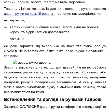
чорний, бронза, золото, графіт, металік, перловий.
Товарна лінійка матеріалів для виготовлення ручок, зокрема
дверні ручки на круглій розетці
, пропонує такі матеріали, як:
кераміка;
zamak - цинковий сплав високої якості, який не боїться
корозії та відрізняється довговічністю;
алюміній.
До речі, гарантія від виробника на покриття ручок бренду
GAVROCHE із zamak становить п'ять років, ручок з алюмінію -
три роки.
Зверніть також увагу на те, що для дверей, які не потребують
замикання, достатньо купити ручку із засувкою. У санвузол або
будь-яку іншу кімнату, яку ви б хотіли зачиняти, найкраще
придбати ручку з поворотним механізмом. А ось у кабінет
можна навіть змонтувати ручку з міжкімнатним замком, тобто
яка замикається на ключ.
Встановлення та догляд за ручками Гаврош
Зазвичай GAVROCHE дверні ручки комфортні в експлуатації та