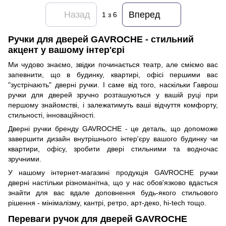
Назад
Вперед
1
з 6
Ручки для дверей GAVROCHE - стильний
акцент у вашому інтер'єрі
Ми чудово знаємо, звідки починається театр, але сміємо вас
запевнити, що в будинку, квартирі, офісі першими вас
"зустрічають" дверні ручки. І саме від того, наскільки Гаврош
ручки для дверей зручно розташуються у вашій руці при
першому знайомстві, і залежатимуть ваші відчуття комфорту,
стильності, інноваційності.
Дверні ручки бренду GAVROCHE - це деталь, що допоможе
завершити дизайн внутрішнього інтер'єру вашого будинку чи
квартири, офісу, зробити двері стильними та водночас
зручними.
У нашому інтернет-магазині продукція GAVROCHE ручки
дверні настільки різноманітна, що у нас обов'язково вдасться
знайти для вас вдале доповнення будь-якого стильового
рішення - мінімалізму, кантрі, ретро, арт-деко, hi-tech тощо.
Переваги ручок для дверей GAVROCHE