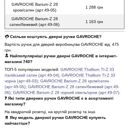
GAVROCHE Barium-Z 28
1 288 грн
хром/сатин (арт:49-05)
GAVROCHE Barium-Z 28
1 163 грн
сатин/бежевий (арт:49-06)
💳 Скільки коштують дверні ручки GAVROCHE?
Вартість ручок для дверей виробництва GAVROCHE від: 475
грн.
🔝 Найпопулярніші ручки дверні GAVROCHE в інтернет-
магазині 740?
ТОП-5 популярних моделей:
GAVROCHE Thallium Tl-Z 33
італійський сатин (арт:49-04)
;
GAVROCHE Thallium Tl-Z 33
чорна (арт:49-03)
;
GAVROCHE Barium-Z 28 хром/сатин
(арт:49-05)
;
GAVROCHE Barium-Z 28 сатин/бежевий (арт:49-
06)
;
GAVROCHE Barium-Z 28 чорний нікель/хром (арт:49-07)
.
❓ Які типи дверних ручок GAVROCHE є в асортименті
магазину?
На квадратній розетці, на круглій розетці та інші.
🚪 Яку модель дверної ручки GAVROCHE купують
найчастіше?