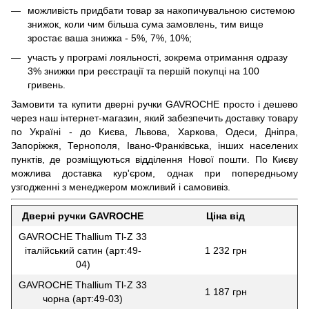
можливість придбати товар за накопичувальною системою
знижок, коли чим більша сума замовлень, тим вище
зростає ваша знижка - 5%, 7%, 10%;
участь у програмі лояльності, зокрема отримання одразу
3% знижки при реєстрації та першій покупці на 100
гривень.
Замовити та купити дверні ручки GAVROCHE просто і дешево
через наш інтернет-магазин, який забезпечить доставку товару
по Україні - до Києва, Львова, Харкова, Одеси, Дніпра,
Запоріжжя, Тернополя, Івано-Франківська, інших населених
пунктів, де розміщуються відділення Нової пошти. По Києву
можлива доставка кур'єром, однак при попередньому
узгодженні з менеджером можливий і самовивіз.
Дверні ручки GAVROCHE
Ціна від
GAVROCHE Thallium Tl-Z 33
італійський сатин (арт:49-
1 232 грн
04)
GAVROCHE Thallium Tl-Z 33
1 187 грн
чорна (арт:49-03)