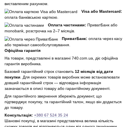
виставленим рахунком.
Visa або Mastercard:
оплата банківською карткою.
Оплата частинами:
ПриватБанк або
monobank, розстрочка на 2–7 місяців.
ПриватБанк:
оплата через касу
або термінал самообслуговування.
Офіційна гарантія
На товари, представлені в магазині 740.com.ua, діє офіційна
гарантія виробника.
Базовий гарантійний строк становить
12 місяців від дати
покупки
. Для окремих товарів виробник може встановлювати
довший гарантійний строк — відповідна інформація
зазначається в описі товару або гарантійному документі.
Для гарантійного звернення збережіть документ, що
підтверджує покупку, та гарантійний талон, якщо він додається
до товару.
Консультація:
+380 67 524 35 24
Шановні покупці, в магазині представлена ​​велика кількість
схожих товарів,які відрізняються один від одного технічними