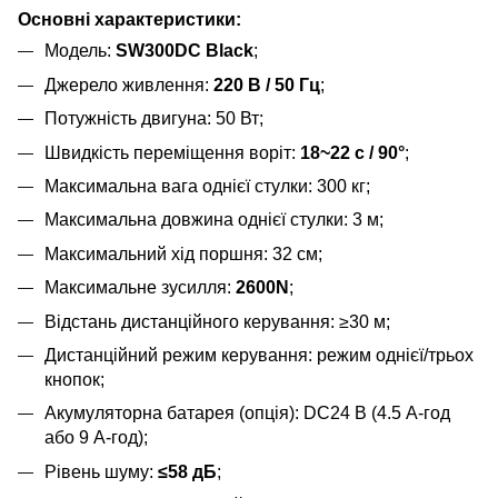
Основні характеристики:
Модель:
SW300DC Black
;
Джерело живлення:
220 В / 50 Гц
;
Потужність двигуна: 50 Вт;
Швидкість переміщення воріт:
18~22 с / 90°
;
Максимальна вага однієї стулки: 300 кг;
Максимальна довжина однієї стулки: 3 м;
Максимальний хід поршня: 32 см;
Максимальне зусилля:
2600N
;
Відстань дистанційного керування: ≥30 м;
Дистанційний режим керування: режим однієї/трьох
кнопок;
Акумуляторна батарея (опція): DC24 В (4.5 А-год
або 9 А-год);
Рівень шуму:
≤58 дБ
;