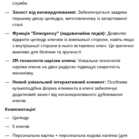
служби.
Захист від висвердлювання:
Забезпечується завдяки
першому диску циліндра, виготовленому із загартованої
сталі.
Функція "Emergency" (надзвичайна подія):
Дозволяє
відкрити циліндр ключем із зовнішньої сторони, навіть якщо
з внутрішньої сторони в нього вставлено ключ. Це критично
важливо для безпеки та зручності.
2R-технологія нарізки ключа:
Унікальна технологія
нарізки ключа на двох радіусах підвищує секретність
механізму.
Новий унікальний інтерактивний елемент:
Особлива
кулькоподібна форма елемента в ключі забезпечує
додатковий захист від несанкціонованого дублювання
ключів.
Комплектація:
Циліндр
5 ключів
Персональна картка + персональна кодова наліпка (для