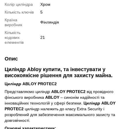
Колір циліндра
Хром
Кількість ключів
5
Країна
Фінляндія
виробник
Кількість
кодових
21
елементів
Опис
Циліндр Abloy купити, та інвестувати у
високоякісне рішення для захисту майна.
Циліндр ABLOY PROTEC2
Представляємо циліндр
ABLOY PROTEC2
від провідного
фінського виробника
ABLOY
– синонім надійності та
інноваційних технологій у сфері безпеки.
Циліндр ABLOY
PROTEC2
циліндр належить до класу Extra Security і
розроблений для забезпечення максимального захисту та
довговічності.
Основні характеристики: