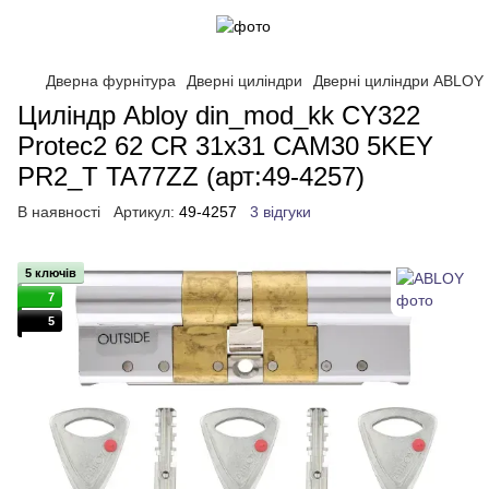
Дверна фурнітура
Дверні циліндри
Дверні циліндри ABLOY
Циліндр Abloy din_mod_kk CY322
Protec2 62 CR 31x31 CAM30 5KEY
PR2_T TA77ZZ (арт:49-4257)
В наявності
Артикул:
49-4257
3 відгуки
5 ключів
7
5