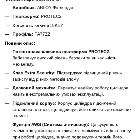
Виробник:
ABLOY Фінляндія
Платформа:
PROTEC2
Кількість ключів:
5KEY
Профіль:
TA77ZZ
Повний опис:
Патентована ключова платформа PROTEC2:
Забезпечує високий рівень безпеки та унікальність
механізму.
Клас Extra Security:
Підтверджує підвищений рівень
захисту від різних методів злому.
Дисковий механізм:
Гарантує надійну роботу циліндра
навіть в екстремальних умовах експлуатації.
Підсилений корпус:
Корпус циліндра підсилений
сталевою платою, що підвищує його стійкість до фізичних
впливів.
Функція AWS (Система антизносу):
Це сукупність
елементів у циліндрі та ключі, які мінімізують ефект зносу
при роботі циліндра, значно подовжуючи термін його