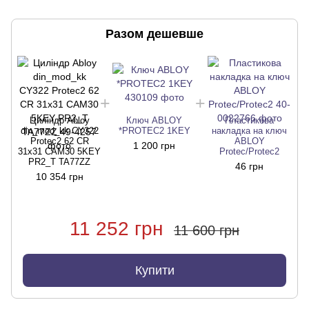
Разом дешевше
Циліндр Abloy
Ключ ABLOY
Пластикова
din_mod_kk CY322
*PROTEC2 1KEY
накладка на ключ
Protec2 62 CR
ABLOY
1 200 грн
31x31 CAM30 5KEY
Protec/Protec2
PR2_T TA77ZZ
46 грн
10 354 грн
11 252 грн
11 600 грн
Купити