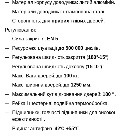
Матеріал корпусу доводчика: литий алюміній.
Матеріали доводчика: штампована сталь.
Сторонність: для
правих і лівих
дверей.
Регулювання:
Сила закриття:
EN 5
Ресурс експлуатації
до 500 000
циклів.
Регульована швидкість закриття (
180°-15°
)
Регульована швидкість дохлопу (
15°-0°
)
Макс. Вага дверей:
до 100 кг
.
Макс. ширина дверей:
до 1250 мм
.
Максимальний кут відкривання дверей:
180 °
.
Рейка і шестерня: подвійна термообробка.
Підшипники: голчасті підшипники для високої
ефективності .
Рідина: антифриз
-42℃-+55
℃.