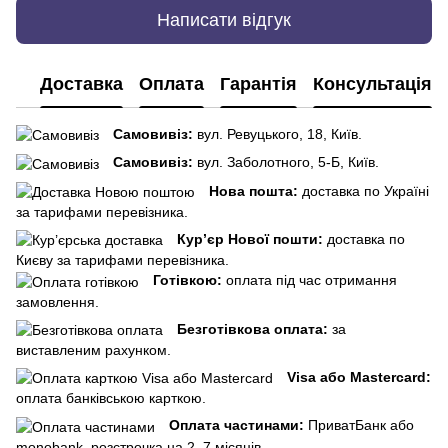
Написати відгук
Доставка
Оплата
Гарантія
Консультація
Самовивіз:
вул. Ревуцького, 18, Київ.
Самовивіз:
вул. Заболотного, 5-Б, Київ.
Нова пошта:
доставка по Україні
за тарифами перевізника.
Кур’єр Нової пошти:
доставка по
Києву за тарифами перевізника.
Готівкою:
оплата під час отримання
замовлення.
Безготівкова оплата:
за
виставленим рахунком.
Visa або Mastercard:
оплата банківською карткою.
Оплата частинами:
ПриватБанк або
monobank, розстрочка на 2–7 місяців.