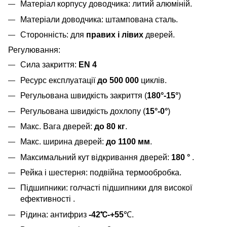
Матеріал корпусу доводчика: литий алюміній.
Матеріали доводчика: штампована сталь.
Сторонність: для
правих і лівих
дверей.
Регулювання:
Сила закриття:
EN 4
Ресурс експлуатації
до 500 000
циклів.
Регульована швидкість закриття (
180°-15°
)
Регульована швидкість дохлопу (
15°-0°
)
Макс. Вага дверей:
до 80 кг
.
Макс. ширина дверей:
до 1100 мм
.
Максимальний кут відкривання дверей:
180 °
.
Рейка і шестерня: подвійна термообробка.
Підшипники: голчасті підшипники для високої
ефективності .
Рідина: антифриз
-42℃-+55
℃.