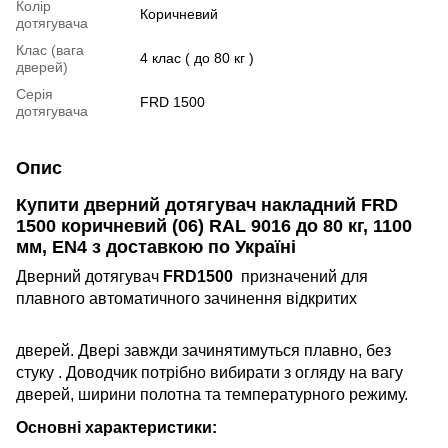
Колір
Коричневий
дотягувача
Клас (вага
4 клас ( до 80 кг )
дверей)
Серія
FRD 1500
дотягувача
Опис
Купити дверний дотягувач накладний FRD
1500 коричневий (06) RAL 9016 до 80 кг, 1100
мм, EN4
з доставкою по Україні
Дверний дотягувач
FRD1500
призначений для
плавного автома
тичного зачинення відкритих
дверей. Двері завжди зачинятимуться плавно, без
стуку . Доводчик потрібно вибирати з огляду на вагу
дверей, ширини полотна та температурного режиму.
Основні характеристики: