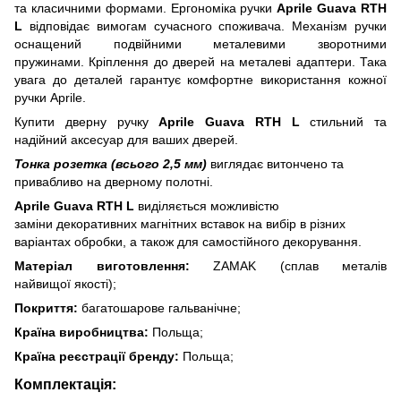
та класичними формами. Ергономіка ручки
Aprile Guava RTH
L
відповідає вимогам сучасного споживача. Механізм ручки
оснащений подвійними металевими зворотними
пружинами. Кріплення до дверей на металеві адаптери. Така
увага до деталей гарантує комфортне використання кожної
ручки Aprile.
Купити дверну ручку
Aprile Guava RTH L
стильний та
надійний аксесуар для ваших дверей.
Тонка розетка (всього 2,5 мм)
виглядає витончено та
привабливо на дверному полотні.
Aprile Guava RTH L
виділяється можливістю
заміни декоративних магнітних вставок на вибір в різних
варіантах обробки, а також для самостійного декорування.
Матеріал виготовлення:
ZAMAK (сплав металів
найвищої якості);
Покриття:
багатошарове гальванічне;
Країна виробництва:
Польща;
Країна реєстрації бренду:
Польща;
Комплектація: