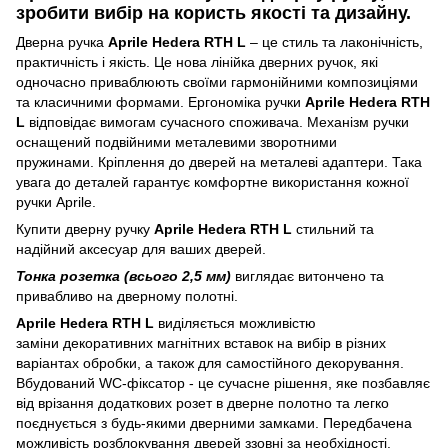
зробити вибір на користь якості та дизайну.
Дверна ручка
Aprile Hedera RTH L
– це стиль та лаконічність,
практичність і якість. Це нова
лінійка дверних ручок, які
одночасно приваблюють своїми гармонійними композиціями
та класичними формами. Ергономіка ручки
Aprile Hedera RTH
L
відповідає вимогам сучасного споживача. Механізм ручки
оснащений подвійними металевими зворотними
пружинами. Кріплення до дверей на металеві адаптери. Така
увага до деталей гарантує комфортне використання кожної
ручки Aprile.
Купити дверну ручку
Aprile Hedera RTH L
стильний та
надійний аксесуар для ваших дверей.
Тонка розетка (всього 2,5 мм)
виглядає витончено та
привабливо на дверному полотні.
Aprile Hedera RTH L
виділяється можливістю
заміни декоративних магнітних вставок на вибір в різних
варіантах обробки, а також для самостійного декорування.
Вбудований WC-фіксатор - це сучасне рішення, яке позбавляє
від врізання додаткових розет в дверне полотно та легко
поєднується з будь-якими дверними замками. Передбачена
можливість розблокування дверей ззовні за необхідності.