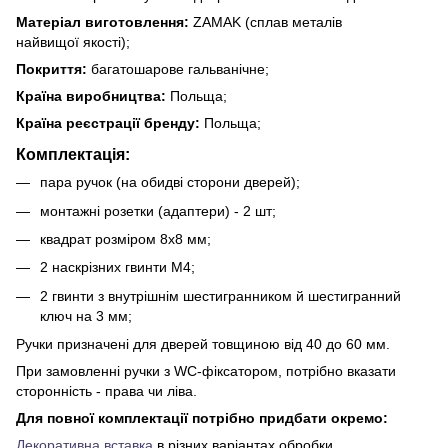
Матеріал виготовлення:
ZAMAK (сплав металів
найвищої якості);
Покриття:
багатошарове гальванічне;
Країна виробництва:
Польща;
Країна реєстрації бренду:
Польща;
Комплектація:
пара ручок (на обидві сторони дверей);
монтажні розетки (адаптери) - 2 шт;
квадрат розміром 8х8 мм;
2 наскрізних гвинти М4;
2 гвинти з внутрішнім шестигранником й шестигранний
ключ на 3 мм;
Ручки призначені для дверей товщиною від 40 до 60 мм.
При замовленні ручки з WC-фіксатором, потрібно вказати
сторонність - права чи ліва.
Для повної комплектації потрібно придбати окремо:
Декоративна вставка
в різних варіантах обробки.