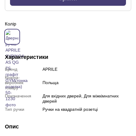
Колір
Характеристики
Бренд
APRILE
Країна-
виробник
Польща
товару
Призначення
Для вхідних дверей, Для міжкімнатних
дверей
Тип ручки
Ручки на квадратній розетці
Опис