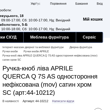
Порівняння
Укр
Рус
Бажання
Вхід
роботи:
Ревуцького, 18
Мій кошик
: 09:00-17:00, Сб: 10:00-17:00, Нд: Вихідний
Заболотного, 5-Б
: 10:00-18:00, Сб: 10:00-17:00, Нд: Вихідний
мки СКУД
Меблева фурнітура
Сервіс
Інтернет-магазин дверної та меблевої фурнітури
Дверна фурнітура
Ручки кноби
Ручки кноби APRILE
Ручка-кноб ліва APRILE QUERCA Q 7S AS одностороння нефіксована (mov)
сатин хром SC
Ручка-кноб ліва APRILE
QUERCA Q 7S AS одностороння
нефіксована (mov) сатин хром
SC (арт:44-10212)
В наявності
Артикул: 44-10212
Написати відгук