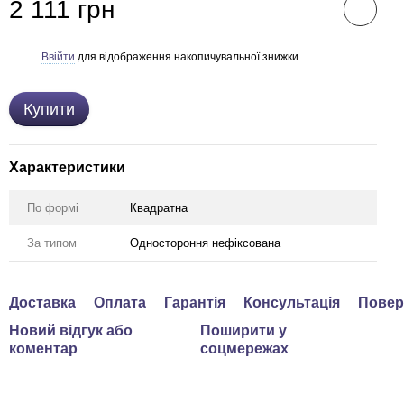
2 111 грн
Ввійти
для відображення накопичувальної знижки
%
Купити
Характеристики
По формі
Квадратна
За типом
Одностороння нефіксована
Доставка
Оплата
Гарантія
Консультація
Повер
Новий відгук або
Поширити у
коментар
соцмережах