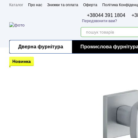
Перейти до основного контенту
Каталог
Про нас
Знижки та оплата
Оферта
Політика Конфіденц
Бренди
Сертифікати
+38044 391 1804
+3
Передзвонити вам?
Дверна фурнітура
Промислова фурнітур
Новинка