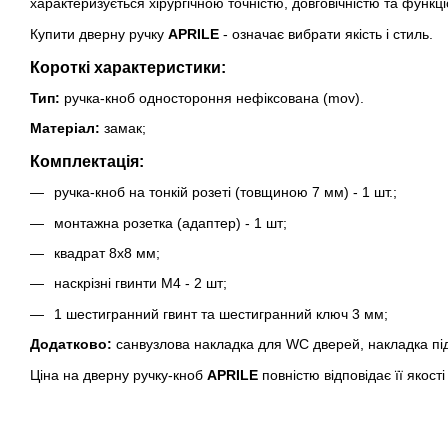
характеризується хірургічною точністю, довговічністю та фун
Купити дверну ручку
APRILE
- означає вибрати якість і стиль.
Короткі характеристики:
Тип:
ручка-кноб одностороння нефіксована (mov).
Матеріал:
замак;
Комплектація:
ручка-кноб на тонкій розеті (товщиною 7 мм) - 1 шт.;
монтажна розетка (адаптер) - 1 шт;
квадрат 8х8 мм;
наскрізні гвинти М4 - 2 шт;
1 шестигранний гвинт та шестигранний ключ 3 мм;
Додатково:
санвузлова накладка для WC дверей,
накладка пі
Ціна на дверну ручку-кноб
APRILE
повністю відповідає її якост