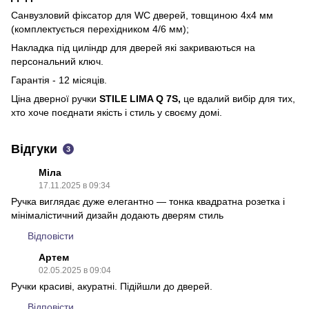
Санвузловий фіксатор для WC дверей, товщиною 4х4 мм
(комплектується перехідником 4/6 мм);
Накладка під циліндр для дверей які закриваються на
персональний ключ.
Гарантія - 12 місяців.
Ціна дверної ручки
STILE LIMA Q 7S,
це вдалий вибір для тих,
хто хоче поєднати якість і стиль у своєму домі​.
Відгуки
3
Міла
17.11.2025 в 09:34
Ручка виглядає дуже елегантно — тонка квадратна розетка і
мінімалістичний дизайн додають дверям стиль
Відповісти
Артем
02.05.2025 в 09:04
Ручки красиві, акуратні. Підійшли до дверей.
Відповісти