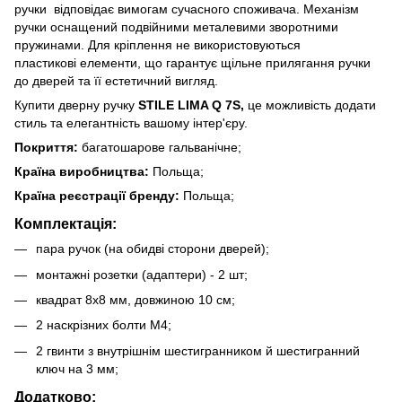
ручки
відповідає вимогам сучасного споживача. Механізм
ручки оснащений подвійними металевими зворотними
пружинами. Для кріплення не використовуються
пластикові елементи, що гарантує щільне прилягання ручки
до дверей та її естетичний вигляд.
Купити дверну ручку
STILE LIMA Q 7S,
це можливість додати
стиль та елегантність вашому інтер'єру.
Покриття:
багатошарове гальванічне;
Країна виробництва:
Польща;
Країна реєстрації бренду:
Польща;
Комплектація:
пара ручок (на обидві сторони дверей);
монтажні розетки (адаптери) - 2 шт;
квадрат 8х8 мм, довжиною 10 см;
2 наскрізних болти М4;
2 гвинти з внутрішнім шестигранником й шестигранний
ключ на 3 мм;
Додатково: