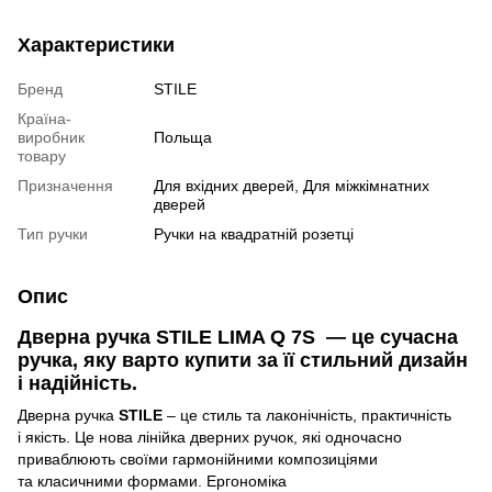
Характеристики
Бренд
STILE
Країна-
виробник
Польща
товару
Призначення
Для вхідних дверей, Для міжкімнатних
дверей
Тип ручки
Ручки на квадратній розетці
Опис
Дверна ручка
STILE LIMA Q 7S
— це сучасна
ручка, яку варто купити за її стильний дизайн
і надійність.
Дверна ручка
STILE
– це стиль та лаконічність, практичність
і якість. Це нова
лінійка дверних ручок, які одночасно
приваблюють своїми гармонійними композиціями
та класичними формами. Ергономіка