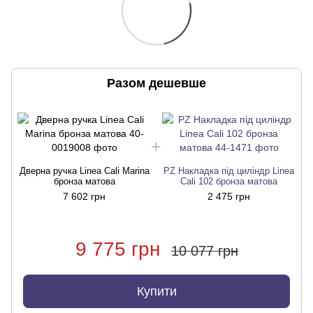
Разом дешевше
Дверна ручка Linea Cali Marina
PZ Накладка під циліндр Linea
Д
бронза матова
Cali 102 бронза матова
7 602 грн
2 475 грн
9 775 грн
10 077 грн
Купити