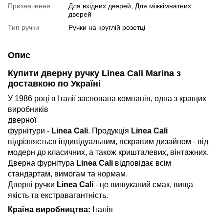
Призначення
Для вхідних дверей, Для міжкімнатних
дверей
Тип ручки
Ручки на круглій розетці
Опис
Купити дверну ручку Linea Cali Marina з
доставкою по Україні
У 1986 році в Італії заснована компанія, о
дна з кращих
виробників
дверної
фурнітури -
Linea Cali
. Продукція
Linea Cali
відрізняється індивідуальним, яскравим дизайном - від
модерн до класичних, а також кришталевих, вінтажних.
Дверна фурнітура
Linea Cali
відповідає всім
стандартам, вимогам та нормам.
Дверні ручки
Linea Cali
- це вишуканий смак, вища
якість та екстравагантність.
Країна виробництва:
Італія