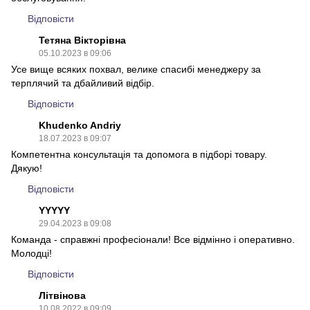
Відповісти
Тетяна Вікторівна
05.10.2023 в 09:06
Усе вище всяких похвал, велике спасибі менеджеру за
терплячий та дбайливий відбір.
Відповісти
Khudenko Andriy
18.07.2023 в 09:07
Компетентна консультація та допомога в підборі товару.
Дякую!
Відповісти
YYYYY
29.04.2023 в 09:08
Команда - справжні професіонали! Все відмінно і оперативно.
Молодці!
Відповісти
Літвінова
10.08.2022 в 09:09