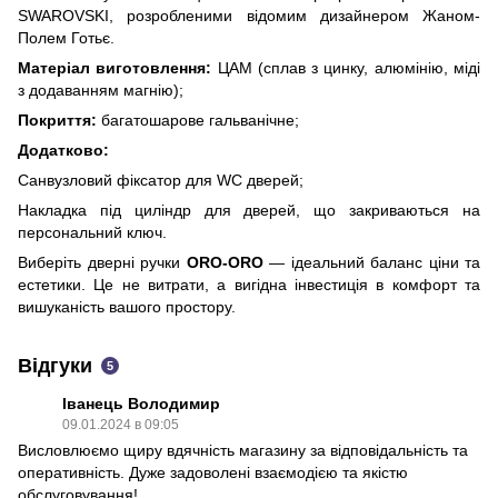
SWAROVSKI, розробленими відомим дизайнером Жаном-
Полем Готьє.
Матеріал виготовлення:
ЦАМ (сплав з цинку, алюмінію, міді
з додаванням магнію);
Покриття:
багатошарове гальванічне;
Додатково:
Санвузловий фіксатор для WC дверей;
Накладка під циліндр для дверей, що закриваються на
персональний ключ.
Виберіть дверні ручки
ORO-ORO
— ідеальний баланс ціни та
естетики. Це не витрати, а вигідна інвестиція в комфорт та
вишуканість вашого простору.
Відгуки
5
Іванець Володимир
09.01.2024 в 09:05
Висловлюємо щиру вдячність магазину за відповідальність та
оперативність. Дуже задоволені взаємодією та якістю
обслуговування!