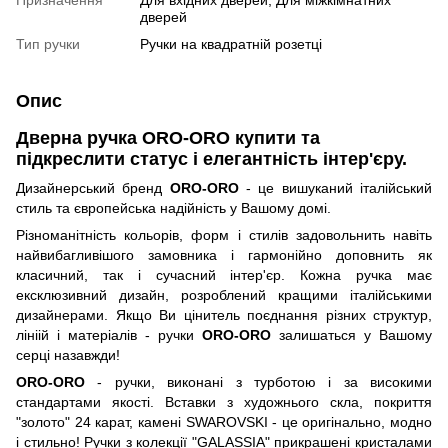
Призначення
Для вхідних дверей, Для міжкімнатних
дверей
Тип ручки
Ручки на квадратній розетці
Опис
Дверна ручка ORO-ORO купити та
підкреслити статус і елегантність інтер'єру.
Дизайнерський бренд
ORO-ORO
- це вишуканий італійський
стиль та європейська надійність у Вашому домі.
Різноманітність кольорів, форм і стилів задовольнить навіть
найвибагливішого замовника і гармонійно доповнить як
класичний, так і сучасний інтер'єр. Кожна ручка має
ексклюзивний дизайн, розроблений кращими італійськими
дизайнерами. Якщо Ви цінитель поєднання різних структур,
лініій і матеріалів - ручки
ORO-ORO
залишаться у Вашому
серці назавжди!
ORO-ORO
- ручки, виконані з турботою і за високими
стандартами якості. Вставки з художнього скла, покриття
"золото" 24 карат, камені SWAROVSKI - це оригінально, модно
і стильно! Ручки з колекції "GALASSIA" прикрашені кристалами