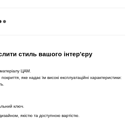
еслити стиль вашого інтер'єру
 матеріалу ЦАМ.
покриття, яке надає їм високі експлуатаційні характеристики:
ть.
альний ключ.
изайном, якістю та доступною вартістю.