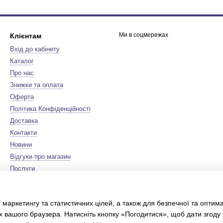
Ми в соцмережах
Клієнтам
Вхід до кабінету
Каталог
Про нас
Знижки та оплата
Оферта
Політика Конфіденційності
Доставка
Контакти
Новини
Відгуки про магазин
Послуги
Бренди
Мапа сайту
 маркетингу та статистичних цілей, а також для безпечної та оптим
Сертифікати
х вашого браузера. Натисніть кнопку «Погодитися», щоб дати згоду
Інтернет-магазин створений з
Хорошоп