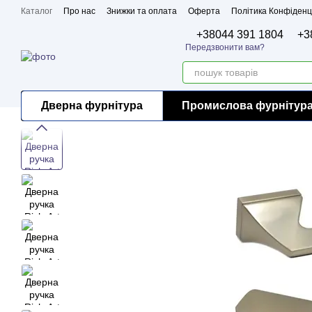
Перейти до основного контенту
Каталог
Про нас
Знижки та оплата
Оферта
Політика Конфіденц
Бренди
Сертифікати
+38044 391 1804
+3
Передзвонити вам?
Дверна фурнітура
Промислова фурнітур