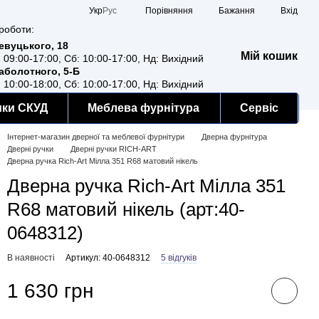
Порівняння
Укр
Рус
Бажання
Вхід
роботи:
Ревуцького, 18
Мій кошик
: 09:00-17:00, Сб: 10:00-17:00, Нд: Вихідний
Заболотного, 5-Б
: 10:00-18:00, Сб: 10:00-17:00, Нд: Вихідний
мки СКУД
Меблева фурнітура
Сервіс
Інтернет-магазин дверної та меблевої фурнітури
Дверна фурнітура
Дверні ручки
Дверні ручки RICH-ART
Дверна ручка Rich-Art Мілла 351 R68 матовий нікель
Дверна ручка Rich-Art Мілла 351
R68 матовий нікель (арт:40-
0648312)
В наявності
Артикул: 40-0648312
5 відгуків
1 630 грн