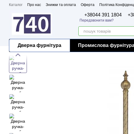
Перейти до основного контенту
Каталог
Про нас
Знижки та оплата
Оферта
Політика Конфіденц
Бренди
Сертифікати
+38044 391 1804
+3
Передзвонити вам?
Дверна фурнітура
Промислова фурнітур