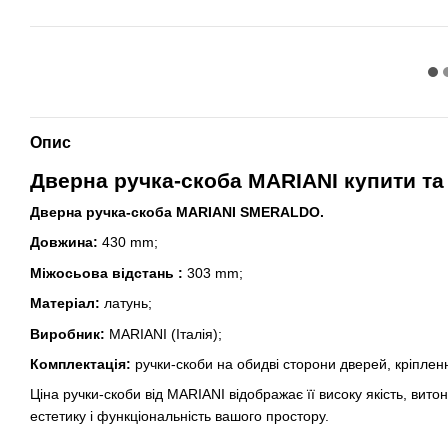
Опис
Дверна ручка-скоба MARIANI купити та
Дверна ручка-скоба MARIANI SMERALDO.
Довжина:
430 mm;
Міжосьова відстань
:
303 mm;
Матеріал:
латунь;
Виробник:
MARIANI (Італія);
Комплектація:
ручки-скоби на обидві сторони дверей, кріплен
Ціна ручки-скоби від MARIANI відображає її високу якість, вит
естетику і функціональність вашого простору.