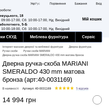
Порівняння
Укр
Рус
Бажання
Вхід
роботи:
Ревуцького, 18
Мій кошик
: 09:00-17:00, Сб: 10:00-17:00, Нд: Вихідний
Заболотного, 5-Б
: 10:00-18:00, Сб: 10:00-17:00, Нд: Вихідний
мки СКУД
Меблева фурнітура
Сервіс
Інтернет-магазин дверної та меблевої фурнітури
Дверна фурнітура
Ручки скоби
Ручки скоби MARIANI
Дверна ручка-скоба MARIANI SMERALDO 430 mm матова бронза
Дверна ручка-скоба MARIANI
SMERALDO 430 mm матова
бронза (арт:40-0031169)
В наявності
Артикул: 40-0031169
5 відгуків
14 994 грн