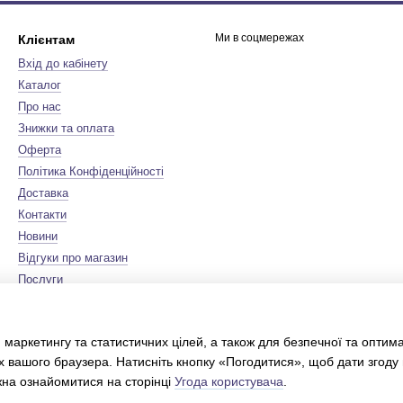
Ми в соцмережах
Клієнтам
Вхід до кабінету
Каталог
Про нас
Знижки та оплата
Оферта
Політика Конфіденційності
Доставка
Контакти
Новини
Відгуки про магазин
Послуги
Бренди
Мапа сайту
 маркетингу та статистичних цілей, а також для безпечної та оптим
Сертифікати
х вашого браузера. Натисніть кнопку «Погодитися», щоб дати згоду
Інтернет-магазин створений з
Хорошоп
жна ознайомитися на сторінці
Угода користувача
.