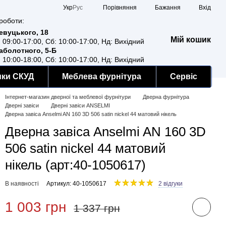
Порівняння
Укр
Рус
Бажання
Вхід
роботи:
Ревуцького, 18
Мій кошик
: 09:00-17:00, Сб: 10:00-17:00, Нд: Вихідний
Заболотного, 5-Б
: 10:00-18:00, Сб: 10:00-17:00, Нд: Вихідний
мки СКУД
Меблева фурнітура
Сервіс
Інтернет-магазин дверної та меблевої фурнітури
Дверна фурнітура
Дверні завіси
Дверні завіси ANSELMI
Дверна завіса Anselmi AN 160 3D 506 satin nickel 44 матовий нікель
Дверна завіса Anselmi AN 160 3D
506 satin nickel 44 матовий
нікель (арт:40-1050617)
В наявності
Артикул: 40-1050617
2 відгуки
1 003 грн
1 337 грн