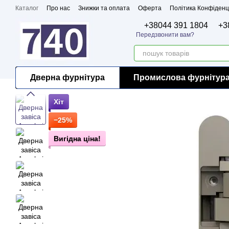
Перейти до основного контенту
Каталог
Про нас
Знижки та оплата
Оферта
Політика Конфіденц
Бренди
Сертифікати
+38044 391 1804
+3
Передзвонити вам?
Дверна фурнітура
Промислова фурнітур
Хіт
−25%
Вигідна ціна!