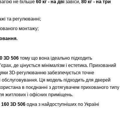
 вагою не більше
60 кг - на дві
завіси,
80 кг - на три
жі та регулюванні;
хованого монтажу;
ювання.
0 3D 506
тому що вона ідеально підходить
’єрах, де цінується мінімалізм і естетика. Прихований
вдяки 3D-регулюванню забезпечується точне
і обслуговування. Ця модель підходить для дверей
икористана в поєднанні з дотягувачем прихованого типу
для житлових і офісних приміщень.
 160 3D 506
одна з найдоступніших по Україні