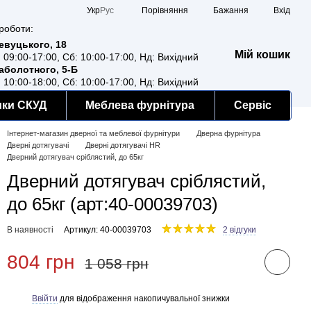
Порівняння
Укр
Рус
Бажання
Вхід
роботи:
Ревуцького, 18
Мій кошик
: 09:00-17:00, Сб: 10:00-17:00, Нд: Вихідний
Заболотного, 5-Б
: 10:00-18:00, Сб: 10:00-17:00, Нд: Вихідний
мки СКУД
Меблева фурнітура
Сервіс
Інтернет-магазин дверної та меблевої фурнітури
Дверна фурнітура
Дверні дотягувачі
Дверні дотягувачі HR
Дверний дотягувач сріблястий, до 65кг
Дверний дотягувач сріблястий,
до 65кг (арт:40-00039703)
В наявності
Артикул: 40-00039703
2 відгуки
804 грн
1 058 грн
Ввійти
для відображення накопичувальної знижки
%