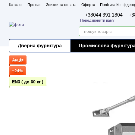
Перейти до основного контенту
Каталог
Про нас
Знижки та оплата
Оферта
Політика Конфіденц
Бренди
Сертифікати
+38044 391 1804
+3
Передзвонити вам?
Дверна фурнітура
Промислова фурнітур
Акція
−24%
EN3 ( до 60 кг )