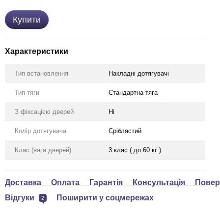
Купити
Характеристики
Тип встановлення
Накладні дотягувачі
Тип тяги
Стандартна тяга
З фіксацією дверей
Ні
Колір дотягувача
Сріблястий
Клас (вага дверей)
3 клас ( до 60 кг )
Доставка
Оплата
Гарантія
Консультація
Повер
Відгуки
Поширити у соцмережах
2