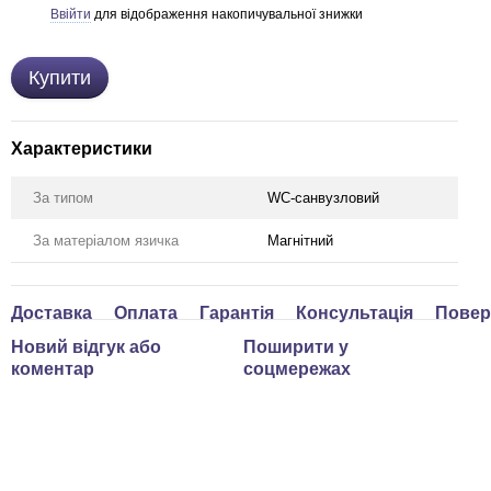
Ввійти
для відображення накопичувальної знижки
%
Купити
Характеристики
За типом
WC-санвузловий
За матеріалом язичка
Магнітний
Доставка
Оплата
Гарантія
Консультація
Повер
Новий відгук або
Поширити у
коментар
соцмережах