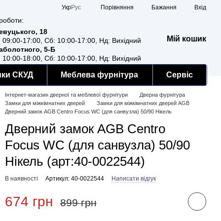
Порівняння
Укр
Рус
Бажання
Вхід
роботи:
Ревуцького, 18
Мій кошик
: 09:00-17:00, Сб: 10:00-17:00, Нд: Вихідний
Заболотного, 5-Б
: 10:00-18:00, Сб: 10:00-17:00, Нд: Вихідний
мки СКУД
Меблева фурнітура
Сервіс
Інтернет-магазин дверної та меблевої фурнітури
Дверна фурнітура
Замки для міжкімнатних дверей
Замки для міжкімнатних дверей AGB
Дверний замок AGB Centro Focus WC (для санвузла) 50/90 Нікель
Дверний замок AGB Centro
Focus WC (для санвузла) 50/90
Нікель (арт:40-0022544)
В наявності
Артикул: 40-0022544
Написати відгук
674 грн
899 грн