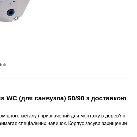
s WC (для санвузла) 50/90
з доставкою
оміцного металу і призначений для монтажу в дерев'яні
е вимагає спеціальних навичок. Корпус засува захищений