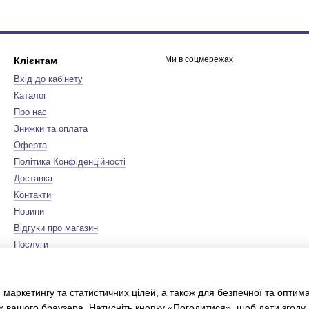
Ми в соцмережах
Клієнтам
Вхід до кабінету
Каталог
Про нас
Знижки та оплата
Оферта
Політика Конфіденційності
Доставка
Контакти
Новини
Відгуки про магазин
Послуги
Бренди
Мапа сайту
 маркетингу та статистичних цілей, а також для безпечної та оптим
Сертифікати
х вашого браузера. Натисніть кнопку «Погодитися», щоб дати згоду