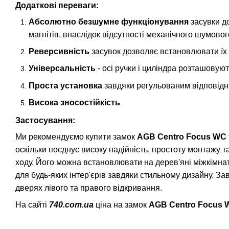
Додаткові переваги:
Абсолютно безшумне функціонування
засувки до
магнітів, внаслідок відсутності механічного шумово
Реверсивність
засувок дозволяє встановлювати їх н
Універсальність
- осі ручки і циліндра розташовую
Проста установка
завдяки регульованим відповідн
Висока зносостійкість
Застосування:
Ми рекомендуємо купити замок
AGB Centro Focus WC
оскільки поєднує високу надійність, простоту монтажу т
ходу. Його можна встановлювати на дерев'яні міжкімнатні
для будь-яких інтер'єрів завдяки стильному дизайну. За
дверях лівого та правого відкривання.
На сайті
740.com.ua
ціна на замок
AGB Centro Focus 