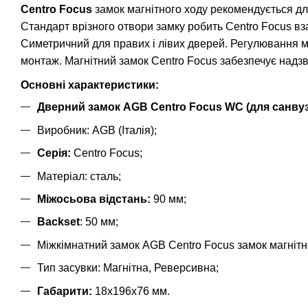
Centro Focus
замок магнітного ходу рекомендується для
Стандарт врізного отвори замку робить Centro Focus вза
Симетричний для правих і лівих дверей. Регулювання ма
монтаж. Магнітний замок Centro Focus забезпечує надзв
Основні характеристики:
Дверний замок AGB Centro Focus WC (для санвузл
Виробник: AGB (Італія);
Серія:
Centro Focus;
Матеріал: сталь;
Міжосьова відстань:
90 мм;
Backset
: 50 мм;
Міжкімнатний замок AGB Centro Focus замок магнітно
Тип засувки: Магнітна, Реверсивна;
Габарити:
18x196x76 мм.