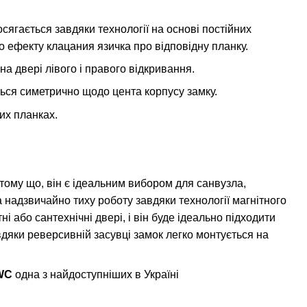
сягається завдяки технології на основі постійних
го ефекту клацания язичка про відповідну планку.
а двері лівого і правого відкривання.
ться симетрично щодо цента корпусу замку.
их планках.
тому що, він є ідеальним вибором для санвузла,
а надзвичайно тиху роботу завдяки технології магнітного
 або сантехнічні двері, і він буде ідеально підходити
вдяки реверсивній засувці замок легко монтується на
WC
одна з найдоступніших в Україні