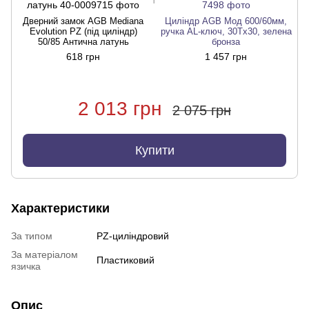
Дверний замок AGB Mediana
Циліндр AGB Мод 600/60мм,
Evolution PZ (під циліндр)
ручка AL-ключ, 30Tx30, зелена
50/85 Антична латунь
бронза
618 грн
1 457 грн
2 013 грн
2 075 грн
Купити
Характеристики
За типом
PZ-циліндровий
За матеріалом
Пластиковий
язичка
Опис