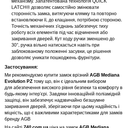
механізму. Запатентована технологія QUICK
LATCH® дозволяє самостійно змінювати
сторонність замка, витягуючи клямку та повторно
встановлюючи її, до клацання, потрібною стороною.
Точність механічних з'єднань забезпечує тиху
роботу всіх елементів під час відчинення або
закривання дверей. Кут ходу ручки зменшено до
30°, ручка вільно натискається навіть при
заблокованому положенні засувки, це рішення
дозволяє уникати пошкоджень фурнітури.
Застосування:
Ми рекомендуємо купити замок врізний
AGB Mediana
Evolution PZ
тому що, він є ідеальним вибором
для абезпечення високого рівня безпеки та комфорту в
будь-якому інтер'єрі. Завдяки інноваційній поліамідній
защіпці, він забезпечує надзвичайно безшумне
закривання дверей, зберігаючи при цьому надійність і
міцність, що є важливими характеристиками для замків
бренду AGB
На сайті
740.com.ua
ціна на замок
AGB Mediana