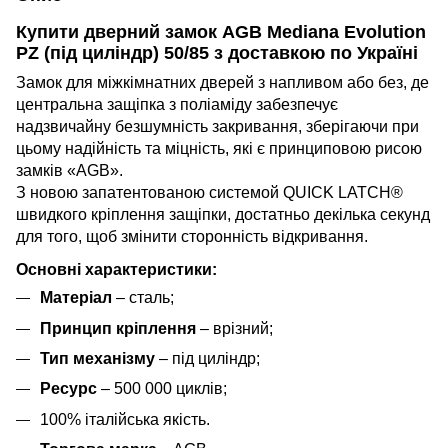
Купити дверний замок
AGB Mediana Evolution
PZ (під циліндр) 50/85
з доставкою по Україні
Замок для міжкімнатних дверей з напливом або без, де
центральна защіпка з поліаміду забезпечує
надзвичайну безшумність закривання, зберігаючи при
цьому надійність та міцність, які є принциповою рисою
замків «AGB».
З новою запатентованою системой QUICK LATCH®
швидкого кріплення защіпки, достатньо декілька секунд
для того, щоб змінити сторонність відкривання.
Основні характеристики:
Матеріал
– сталь;
Принцип кріплення
– врізний;
Тип механізму
– під циліндр;
Ресурс
– 500 000 циклів;
100% італійська якість.