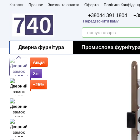
Перейти до основного контенту
Каталог
Про нас
Знижки та оплата
Оферта
Політика Конфіденц
Бренди
Сертифікати
+38044 391 1804
+3
Передзвонити вам?
Дверна фурнітура
Промислова фурнітур
Акція
Хіт
−25%