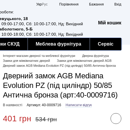
Порівняння
Укр
Рус
Бажання
Вхід
роботи:
Ревуцького, 18
Мій кошик
: 09:00-17:00, Сб: 10:00-17:00, Нд: Вихідний
Заболотного, 5-Б
: 10:00-18:00, Сб: 10:00-17:00, Нд: Вихідний
мки СКУД
Меблева фурнітура
Сервіс
Інтернет-магазин дверної та меблевої фурнітури
Дверна фурнітура
Замки для міжкімнатних дверей
Замки для міжкімнатних дверей AGB
Дверний замок AGB Mediana Evolution PZ (під циліндр) 50/85 Антична бронза
Дверний замок AGB Mediana
Evolution PZ (під циліндр) 50/85
Антична бронза (арт:40-0009716)
В наявності
Артикул: 40-0009716
Написати відгук
401 грн
534 грн