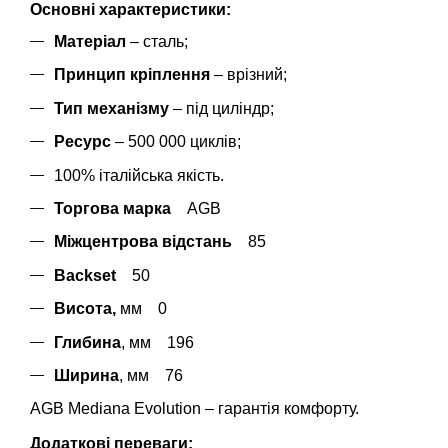
Основні характеристики:
Матеріал
– сталь;
Принцип кріплення
– врізний;
Тип механізму
– під циліндр;
Ресурс
– 500 000 циклів;
100% італійська якість.
Торгова марка
AGB
Міжцентрова відстань
85
Backset
50
Висота,
мм 0
Глибина
, мм 196
Ширина
, мм 76
AGB Mediana Evolution – гарантія комфорту.
Додаткові переваги: