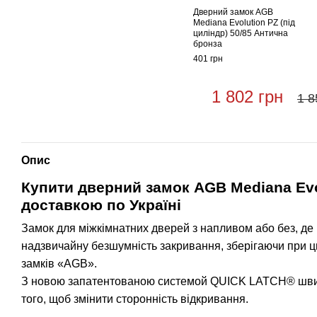
Дверний замок AGB
Mediana Evolution PZ (під
циліндр) 50/85 Антична
бронза
401 грн
1 802 грн
1 8
Опис
Купити дверний замок
AGB Mediana Evol
доставкою по Україні
Замок для міжкімнатних дверей з напливом або без, де 
надзвичайну безшумність закривання, зберігаючи при ць
замків «AGB».
З новою запатентованою системой QUICK LATCH® швидко
того, щоб змінити сторонність відкривання.