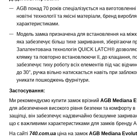
AGB понад 70 років спеціалізується на виготовленні 
новітні технології та якісні матеріали, бренд виробл
характеристиками.
Модель замка призначена для встановлення на міжкім
яка забезпечує більш тихе закривання, зберігаючи пр
Запатентована технологія QUICK LATCH® дозволяє с
клямку та повторно встановлюючи її, до клацання, п
забезпечує тиху роботу всіх елементів під час відч
до 30°, ручка вільно натискається навіть при забло
уникати пошкоджень фурнітури.
Застосування:
Ми рекомендуємо купити замок врізний
AGB Mediana Ev
для абезпечення високого рівня безпеки та комфорту в б
защіпці, він забезпечує надзвичайно безшумне закриванн
що є важливими характеристиками для замків бренду 
На сайті
740.com.ua
ціна на замок
AGB Mediana Evolut