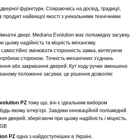
дверної фурнітури. Спираючись на досвід, традиції,
яє продукт найвищої якості з унікальними технічними
натні двері. Mediana Evolution має поліамідну засувку,
и цьому надійність та міцність механізму.
амостійно змінювати сторонність замка, витягуючи
отрібною стороною. Точність механічних з'єднань
инення або закривання дверей. Кут ходу ручки зменшено
кованому положенні засувки, це рішення дозволяє
olution PZ
тому що, він є ідеальним вибором
удь-якому інтер'єрі. Завдяки інноваційній поліамідній
я дверей, зберігаючи при цьому надійність і міцність,
AGB
ion PZ
одна з найдоступніших в Україні.