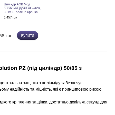
Циліндр AGB Мод
600/60мм, ручка AL-ключ,
30Tx30, зелена бронза
1 457 грн
58 грн
Купити
ution PZ (під циліндр) 50/85
з
центральна защіпка з поліаміду забезпечує
ому надійність та міцність, які є принциповою рисою
го кріплення защіпки, достатньо декілька секунд для