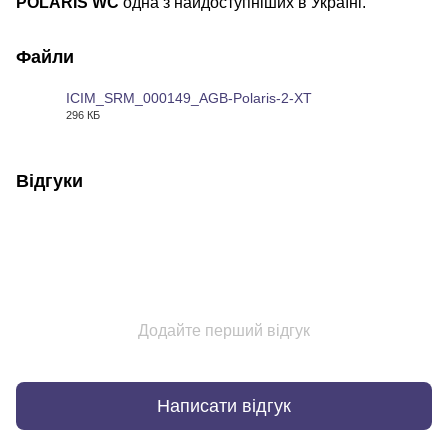
POLARIS WC
одна з найдоступніших в Україні.
Файли
ICIM_SRM_000149_AGB-Polaris-2-XT
296 КБ
PDF
Відгуки
Додайте перший відгук
Написати відгук