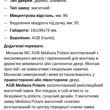
Тип дверей:
дерево, алюміній;
Тип замку:
магнітний;
Міжцентрова відстань
, мм: 96;
Видалення квадрата під ручку, мм: 50;
Габарити:
18х196х76 мм.
Виробник:
AGB (Італія);
Додаткові переваги:
Механізм WC AGB Mediana Polaris виготовлений з
високоміцного металу і призначений для монтажу в
дерев'яні міжкімнатні або сантехнічні двері. Монтаж
простий і не вимагатиме спеціальних навичок.
Механізм симетричний і може встановлюватись у
правосторонні або лівосторонн
і двері.
AGB Mediana Polaris
запатентований революційний
магнітний замок. Він поєднує в собі м'якість та
безшумність роботи, сучасний дизайн. У магнітному
замку Mediana Polaris магнітний «язичок»
розташований по центру передньої планки замка.