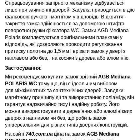
Спрацьовування запірного механізму відбувається
лише при зачиненні дверей. Засувка приводиться в дію
фальовою ручкою і магнітом у відповідь. Відкриття -
закриття замка здійснюється за допомогою штифта
поворотної ручки фіксатора WC. Замки AGB Mediana
Polaris комплектуються оригінальними планками у
відповідь, які дозволяють проводити регулювання
притиску полотна до 1,5 мм і врізати замок у двері з
наплавом або без, і на косяки з дерева або алюмінію.
Застосування:
Ми рекомендуємо купити замок врізний
AGB Mediana
POLARIS WC
тому що, він є ідеальним вибором
для міжкімнатних та сантехнічних дверей. Завдяки
магнітному принципу дії та використанню поліаміду, він
гарантує надзвичайно тиху і надійну роботу. Його
можна використовувати в дерев'яних або алюмінієвих
дверях з напливом чи без, що робить замок
універсальним для різних типів дверних конструкцій.
На сайті
740.com.ua
ціна на замок
AGB Mediana