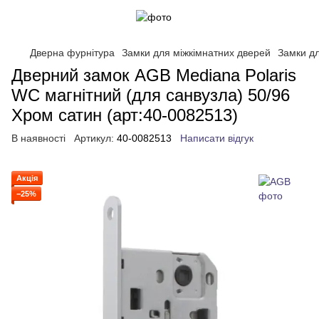
Дверна фурнітура
Замки для міжкімнатних дверей
Замки д
Дверний замок AGB Mediana Polaris
WC магнітний (для санвузла) 50/96
Хром сатин (арт:40-0082513)
В наявності
Артикул:
40-0082513
Написати відгук
Акція
−25%