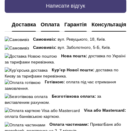
Написати відгук
Доставка
Оплата
Гарантія
Консультація
Самовивіз:
вул. Ревуцького, 18, Київ.
Самовивіз:
вул. Заболотного, 5-Б, Київ.
Нова пошта:
доставка по Україні
за тарифами перевізника.
Кур’єр Нової пошти:
доставка по
Києву за тарифами перевізника.
Готівкою:
оплата під час отримання
замовлення.
Безготівкова оплата:
за
виставленим рахунком.
Visa або Mastercard:
оплата банківською карткою.
Оплата частинами:
ПриватБанк або
monobank, розстрочка на 2–7 місяців.