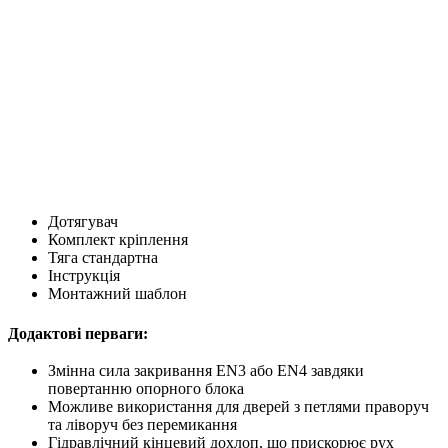
Дотягувач
Комплект кріплення
Тяга стандартна
Інструкція
Монтажний шаблон
Додактові перваги:
Змінна сила закривання EN3 або EN4 завдяки
повертанню опорного блока
Можливе використання для дверей з петлями праворуч
та ліворуч без перемикання
Гідравлічний кінцевий дохлоп, що прискорює рух