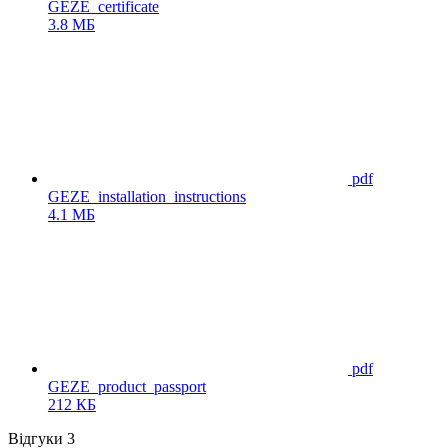
GEZE_certificate
3.8 МБ
pdf
GEZE_installation_instructions
4.1 МБ
pdf
GEZE_product_passport
212 КБ
Відгуки
3