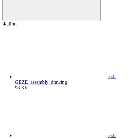
Файли
pdf
GEZE_assembly_drawing
98 КБ
pdf