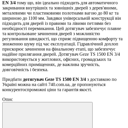
EN 3/4
тому що, він ідеально підходить для автоматичного
закривання внутрішніх та зовнішніх дверей з дерев'яними,
металевими чи пластиковими полотнами вагою до 80 кг та
шириною до 1100 мм. Завдяки універсальній конструкції він
підходить для дверей із правими та лівими петлями без
необхідності перемикання. Цей дотягувач забезпечує плавне
та контрольоване зачинення дверей з можливістю
регулювання швидкості, що сприяє підвищенню комфорту та
зниженню шуму під час експлуатації. Гідравлічний дохлоп
прискорює зачинення на фінальному етапі, що забезпечує
надійне прилягання дверей. Дотягувач Geze TS 1500 EN 3/4
використовується у житлових, офісних, громадських та
комерційних приміщеннях, де важлива зручність,
довговічність і безпека.
Придбати
дотягувач Geze TS 1500 EN 3/4
з доставкою по
Україні можна на сайті 740.com.ua, де пропонуються
конкурентоспроможні ціни та гарантія якості.
Опис