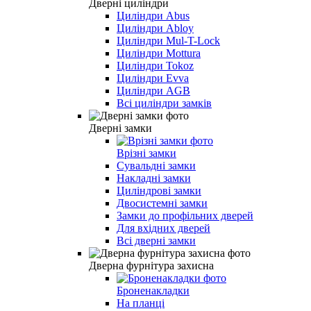
Дверні циліндри
Циліндри Abus
Циліндри Abloy
Циліндри Mul-T-Lock
Циліндри Mottura
Циліндри Tokoz
Циліндри Evva
Циліндри AGB
Всі циліндри замків
Дверні замки
Врізні замки
Сувальдні замки
Накладні замки
Циліндрові замки
Двосистемні замки
Замки до профільних дверей
Для вхідних дверей
Всі дверні замки
Дверна фурнітура захисна
Броненакладки
На планці