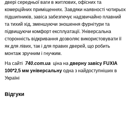
двері середньої ваги в житлових, офісних та
комерційних приміщеннях. Завдяки наявності чотирьох
підшипників, завіса забезпечує надзвичайно плавний
та тихий хід, зменшуючи зношення фурнітури та
підвищуючи комфорт експлуатації. Універсальна
сторонність відкривання дозволяє використовувати її
як для лівих, так і для правих дверей, що робить
монтаж зручним і гнучким.
На сайті
740.com.ua
ціна на
д
верну завісу
FUXIA
100*2,5 мм універсальну
одна з найдоступніших в
Україні
Відгуки