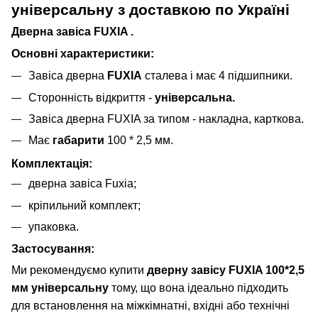
універсальну з доставкою по Україні
Дверна завіса FUXIA
.
Основні характеристики:
Завіса дверна
FUXIA
сталева і має 4 підшипники.
Сторонність відкриття -
універсальна.
Завіса дверна FUXIA за типом - накладна, карткова.
Має
габарити
100 * 2,5 мм.
Комплектація:
дверна завіса Fuxia;
кріпильний комплект;
упаковка.
Застосування:
Ми рекомендуємо купити
дверну завісу
FUXIA 100*2,5
мм універсальну
тому, що вона ідеально підходить
для встановлення на міжкімнатні, вхідні або технічні