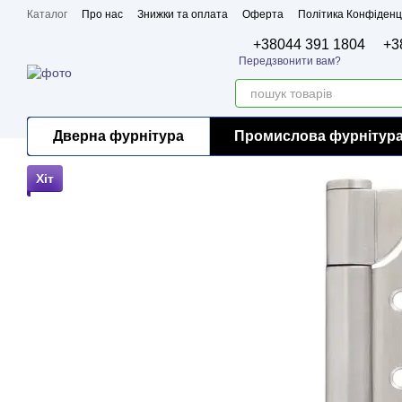
Перейти до основного контенту
Каталог
Про нас
Знижки та оплата
Оферта
Політика Конфіденц
Бренди
Сертифікати
+38044 391 1804
+3
Передзвонити вам?
Дверна фурнітура
Промислова фурнітур
Хіт