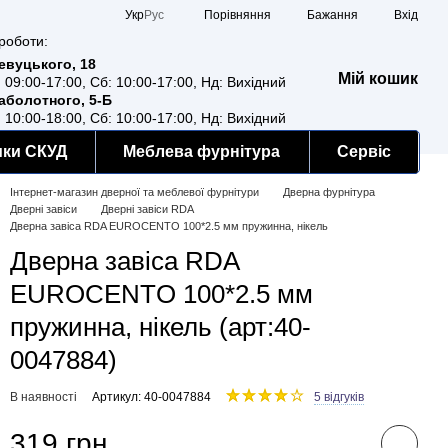
Порівняння
Укр
Рус
Бажання
Вхід
роботи:
Ревуцького, 18
Мій кошик
: 09:00-17:00, Сб: 10:00-17:00, Нд: Вихідний
Заболотного, 5-Б
: 10:00-18:00, Сб: 10:00-17:00, Нд: Вихідний
мки СКУД
Меблева фурнітура
Сервіс
Інтернет-магазин дверної та меблевої фурнітури
Дверна фурнітура
Дверні завіси
Дверні завіси RDA
Дверна завіса RDA EUROCENTO 100*2.5 мм пружинна, нікель
Дверна завіса RDA
EUROCENTO 100*2.5 мм
пружинна, нікель (арт:40-
0047884)
В наявності
Артикул: 40-0047884
5 відгуків
319 грн