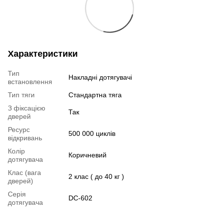
Характеристики
Тип
Накладні дотягувачі
встановлення
Тип тяги
Стандартна тяга
З фіксацією
Так
дверей
Ресурс
500 000 циклів
відкривань
Колір
Коричневий
дотягувача
Клас (вага
2 клас ( до 40 кг )
дверей)
Серія
DC-602
дотягувача