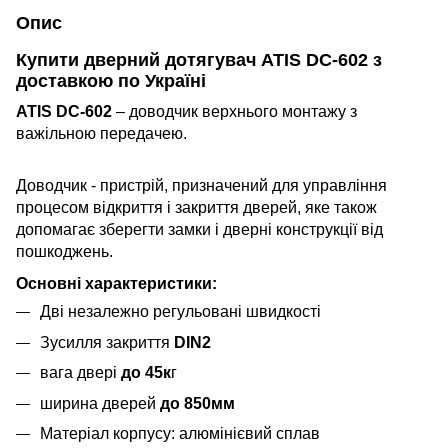
Опис
Купити дверний дотягувач ATIS DC-602
з
доставкою по Україні
ATIS DC-602
– доводчик верхнього монтажу з
важільною переда
чею.
Доводчик - пристрій, призначений для управління
процесом відкриття і закриття дверей, яке також
допомагає зберегти замки і дверні конструкції від
пошкоджень.
Основні характеристики:
Дві незалежно регульовані швидкості
Зусилля закриття
DIN2
вага двері
до 45к
г
ширина дверей
до 850мм
Матеріал корпусу: алюмінієвий сплав