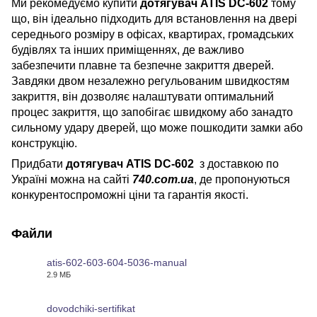
Ми рекомедуємо купити
дотягувач
ATIS DC-602
тому
що, він ідеально підходить для встановлення на двері
середнього розміру в офісах, квартирах, громадських
будівлях та інших приміщеннях, де важливо
забезпечити плавне та безпечне закриття дверей.
Завдяки двом незалежно регульованим швидкостям
закриття, він дозволяє налаштувати оптимальний
процес закриття, що запобігає швидкому або занадто
сильному удару дверей, що може пошкодити замки або
конструкцію.
Придбати
дотягувач ATIS DC-602
з доставкою по
Україні можна на сайті
740.com.ua
, де пропонуються
конкурентоспроможні ціни та гарантія якості.
Файли
atis-602-603-604-5036-manual
2.9 МБ
PDF
dovodchiki-sertifikat