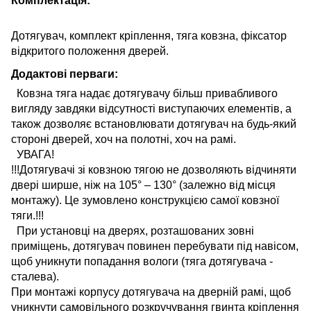
Комплектація:
Дотягувач, комплект кріплення, тяга ковзна, фіксатор
відкритого положення дверей.
Додактові перваги:
Ковзна тяга надає дотягувачу більш привабливого
вигляду завдяки відсутності виступаючих елементів, а
також дозволяє встановлювати дотягувач на будь-який
стороні дверей, хоч на полотні, хоч на рамі.
УВАГА!
!!!Дотягувачі зі ковзною тягою не дозволяють відчиняти
двері ширше, ніж на 105° – 130° (залежно від місця
монтажу). Це зумовлено конструкцією самої ковзної
тяги.!!!
При установці на дверях, розташованих зовні
приміщень, дотягувач повинен перебувати під навісом,
щоб уникнути попадання вологи (тяга дотягувача -
сталева).
При монтажі корпусу дотягувача на дверній рамі, щоб
уникнути самовільного розкручування гвинта кріплення