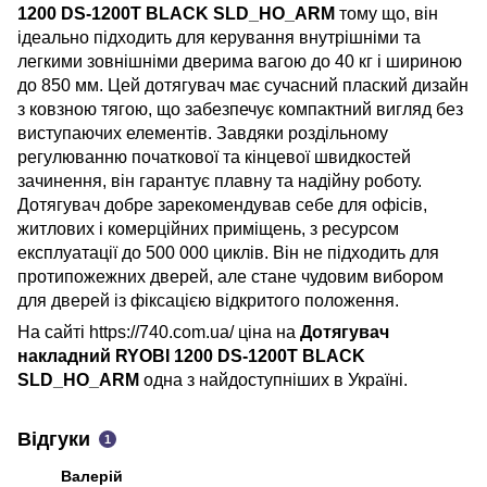
1200 DS-1200T BLACK SLD_HO_ARM
тому що, він
ідеально підходить для керування внутрішніми та
легкими зовнішніми дверима вагою до 40 кг і шириною
до 850 мм. Цей дотягувач має сучасний плаский дизайн
з ковзною тягою, що забезпечує компактний вигляд без
виступаючих елементів. Завдяки роздільному
регулюванню початкової та кінцевої швидкостей
зачинення, він гарантує плавну та надійну роботу.
Дотягувач добре зарекомендував себе для офісів,
житлових і комерційних приміщень, з ресурсом
експлуатації до 500 000 циклів. Він не підходить для
протипожежних дверей, але стане чудовим вибором
для дверей із фіксацією відкритого положення.
На сайті https://740.com.ua/ ціна на
Дотягувач
накладний RYOBI 1200 DS-1200T BLACK
SLD_HO_ARM
одна з найдоступніших в Україні.
Відгуки
1
Валерій