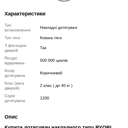
Характеристики
Тип
Накладні дотягувачі
встановлення
Тип тяги
Ковзна тяга
З фіксацією
Так
дверей
Ресурс
500 000 циклів
відкривань
Колір
Коричневий
дотягувача
Клас (вага
2 клас ( до 40 кг )
дверей)
Серія
1200
дотягувача
Опис
Купити д
отягувач накладного типу
RYOBI