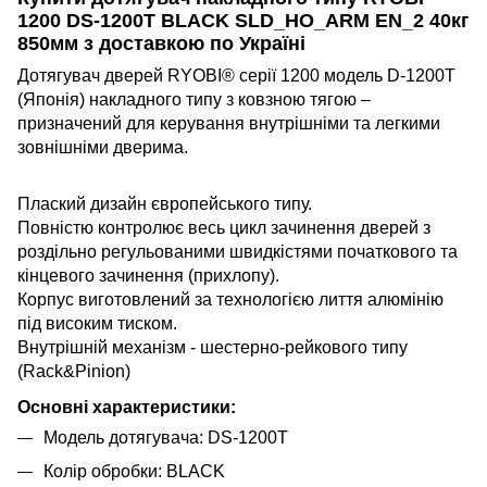
1200 DS-1200T BLACK SLD_HO_ARM EN_2 40кг
850мм
з доставкою по Україні
Дотягувач дверей RYOBI® серії 1200 модель D-1200T
(Японія) накладного типу з ковзною тягою –
призначений для керування внутрішніми та легкими
зовнішніми дверима.
Плаский дизайн європейського типу.
Повністю контролює весь цикл зачинення дверей з
роздільно регульованими швидкістями початкового та
кінцевого зачинення (прихлопу).
Корпус виготовлений за технологією лиття алюмінію
під високим тиском.
Внутрішній механізм - шестерно-рейкового типу
(Rack&Pinion)
Основні характеристики:
Модель дотягувача: DS-1200T
Колір обробки: BLACK