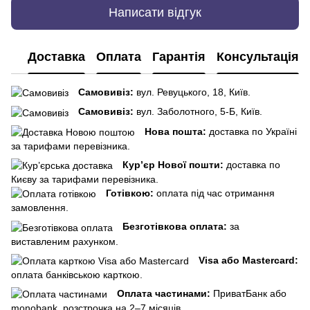
Написати відгук
Доставка
Оплата
Гарантія
Консультація
Самовивіз:
вул. Ревуцького, 18, Київ.
Самовивіз:
вул. Заболотного, 5-Б, Київ.
Нова пошта:
доставка по Україні
за тарифами перевізника.
Кур’єр Нової пошти:
доставка по
Києву за тарифами перевізника.
Готівкою:
оплата під час отримання
замовлення.
Безготівкова оплата:
за
виставленим рахунком.
Visa або Mastercard:
оплата банківською карткою.
Оплата частинами:
ПриватБанк або
monobank, розстрочка на 2–7 місяців.