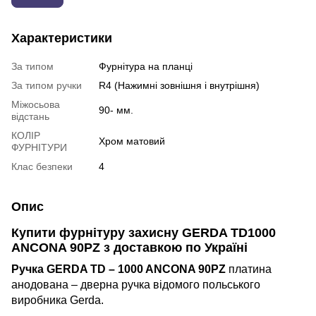
Характеристики
За типом
Фурнітура на планці
За типом ручки
R4 (Нажимні зовнішня і внутрішня)
Міжосьова
90- мм.
відстань
КОЛІР
Хром матовий
ФУРНІТУРИ
Клас безпеки
4
Опис
Купити ф
урнітуру захисну GERDA TD1000
ANCONA 90PZ
з доставкою по Україні
Ручка GERDA TD – 1000 ANCONA 90PZ
платина
анодована – дверна ручка відомого польського
виробника Gerda.