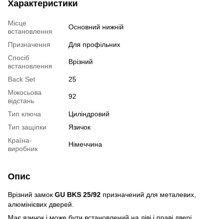
Характеристики
Місце
Основний нижній
встановлення
Призначення
Для профільних
Спосіб
Врізний
встановлення
Back Set
25
Міжосьова
92
відстань
Тип ключа
Циліндровий
Тип защіпки
Язичок
Країна-
Німеччина
виробник
Опис
Врізний замок
GU BKS 25/92
призначений для металевих,
алюмінієвих дверей.
Має язичок і може бути встановлений на ліві і праві двері.