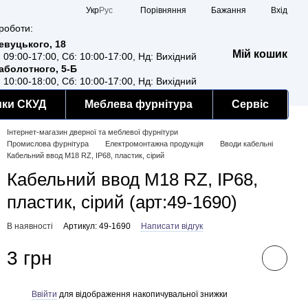
Порівняння
Укр
Рус
Бажання
Вхід
роботи:
Ревуцького, 18
Мій кошик
: 09:00-17:00, Сб: 10:00-17:00, Нд: Вихідний
Заболотного, 5-Б
: 10:00-18:00, Сб: 10:00-17:00, Нд: Вихідний
мки СКУД
Меблева фурнітура
Сервіс
Інтернет-магазин дверної та меблевої фурнітури
Промислова фурнітура
Електромонтажна продукція
Вводи кабельні
Кабельний ввод М18 RZ, IP68, пластик, сірий
Кабельний ввод М18 RZ, IP68,
пластик, сірий (арт:49-1690)
В наявності
Артикул: 49-1690
Написати відгук
3 грн
Ввійти
для відображення накопичувальної знижки
%