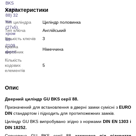
Характеристики
Тип циліндра
Циліндр половинка
Тип ключа
Англійський
Кількість ключів
3
Країна
Німеччина
виробник
Кількість
кодових
5
елементів
Опис
Дверний циліндр GU BKS серії 88.
Призначений для встановлення в дверні замки сумісні з
EURO
DIN
стандартом і підходить для протипожежних замків.
Циліндр GU BKS випробувано згідно з нормами
DIN EN 1303 і
DIN 18252.
Серцевина GU BKS серії 88
захищена від відкриття