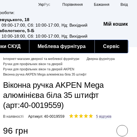
Порівняння
Укр
Рус
Бажання
Вхід
роботи:
Ревуцького, 18
Мій кошик
: 09:00-17:00, Сб: 10:00-17:00, Нд: Вихідний
Заболотного, 5-Б
: 10:00-18:00, Сб: 10:00-17:00, Нд: Вихідний
мки СКУД
Меблева фурнітура
Сервіс
Інтернет-магазин дверної та меблевої фурнітури
Дверна фурнітура
Ручки для профільних вікон та дверей
Ручки для профільних вікон та дверей AKPEN
Віконна ручка AKPEN Mega алюмінієва біла 35 штифт
Віконна ручка AKPEN Mega
алюмінієва біла 35 штифт
(арт:40-0019559)
В наявності
Артикул: 40-0019559
5 відгуків
96 грн