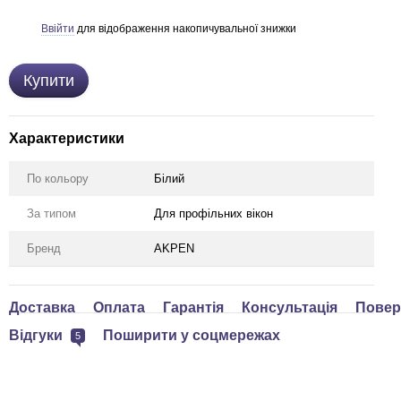
Ввійти
для відображення накопичувальної знижки
%
Купити
Характеристики
По кольору
Білий
За типом
Для профільних вікон
Бренд
AKPEN
Доставка
Оплата
Гарантія
Консультація
Повер
Відгуки
Поширити у соцмережах
5