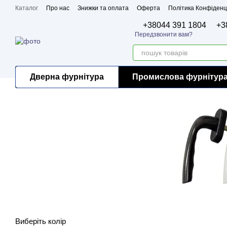
Перейти до основного контенту
Каталог
Про нас
Знижки та оплата
Оферта
Політика Конфіденц
Бренди
Сертифікати
+38044 391 1804
+3
Передзвонити вам?
Дверна фурнітура
Промислова фурнітур
Виберіть колір