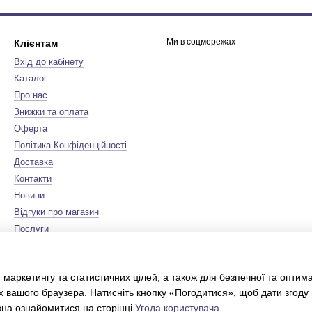
Ми в соцмережах
Клієнтам
Вхід до кабінету
Каталог
Про нас
Знижки та оплата
Оферта
Політика Конфіденційності
Доставка
Контакти
Новини
Відгуки про магазин
Послуги
Бренди
Мапа сайту
 маркетингу та статистичних цілей, а також для безпечної та оптим
Сертифікати
х вашого браузера. Натисніть кнопку «Погодитися», щоб дати згоду
Інтернет-магазин створений з
Хорошоп
жна ознайомитися на сторінці
Угода користувача
.