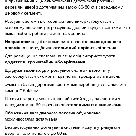
Її призначення - це одностулкові і двостулкові розсувні
дерев'яні двері з дотягувачем вагою 60-80 кг в середньому
ціновому сегменті.
Розсувні системи цієї серії активно використовуються в
масовому виробництві розсувних дверей і купуються тими, хто
вміє і любить робити ремонт самостійно.
Направляюча
цієї системи виготовлені
з неанодованого
алюмінію
і передбачає
стельовий варіант кріплення
.
Для розміщення системи на стіну слід використовувати
додаткові кронштейни або кріплення
.
Що дуже важливо, для розсувної системи цього типу
застосовуються елементи кріплення і декоративні панелі,
сумісні з більш дорогими системами виробництва італійської
компанії Koblenz.
Ролики в каретці мають плавний тихий хід і для системи з
доводчиком на 60 кг оснащені
сталевими підшипниками
.
Обмеження ваги дверного полотна обумовлено
можливостями дотягувача.
Без застосування дотягувача системи можуть утримувати
дверне полотно вагою до 80 кг.