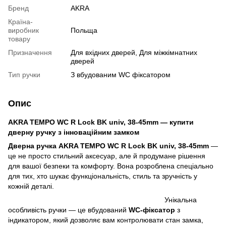
Бренд
AKRA
Країна-
виробник
Польща
товару
Призначення
Для вхідних дверей, Для міжкімнатних
дверей
Тип ручки
З вбудованим WC фіксатором
Опис
AKRA TEMPO WC R Lock BK univ, 38-45mm — купити
дверну ручку з інноваційним замком
Дверна ручка AKRA TEMPO WC R Lock BK univ, 38-45mm
—
це не просто стильний аксесуар, але й продумане рішення
для вашої безпеки та комфорту. Вона розроблена спеціально
для тих, хто шукає функціональність, стиль та зручність у
кожній деталі.
Унікальна
особливість ручки — це вбудований
WC-фіксатор
з
індикатором, який дозволяє вам контролювати стан замка,