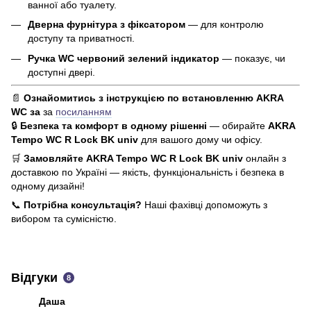
ванної або туалету.
Дверна фурнітура з фіксатором
— для контролю
доступу та приватності.
Ручка WC червоний зелений індикатор
— показує, чи
доступні двері.
📄
Ознайомитись з
інструкцією по встановленню AKRA
WC за
за
посиланням
🔒
Безпека та комфорт в одному рішенні
— обирайте
AKRA
Tempo
WC R Lock BK univ
для вашого дому чи офісу.
🛒
Замовляйте
AKRA Tempo
WC R Lock BK univ
онлайн з
доставкою по Україні — якість, функціональність і безпека в
одному дизайні!
📞
Потрібна консультація?
Наші фахівці допоможуть з
вибором та сумісністю.
Відгуки
8
Даша