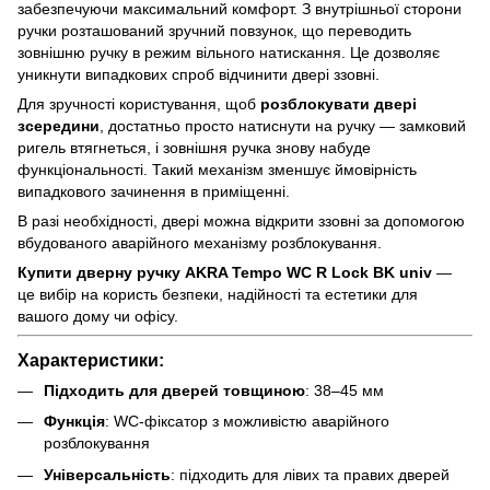
забезпечуючи максимальний комфорт. З внутрішньої сторони
ручки розташований зручний повзунок, що переводить
зовнішню ручку в режим вільного натискання. Це дозволяє
уникнути випадкових спроб відчинити двері ззовні.
Для зручності користування, щоб
розблокувати двері
зсередини
, достатньо просто натиснути на ручку — замковий
ригель втягнеться, і зовнішня ручка знову набуде
функціональності. Такий механізм зменшує ймовірність
випадкового зачинення в приміщенні.
В разі необхідності, двері можна відкрити ззовні за допомогою
вбудованого аварійного механізму розблокування.
Купити дверну ручку
AKRA Tempo
WC R Lock BK univ
—
це вибір на користь безпеки, надійності та естетики для
вашого дому чи офісу.
Характеристики:
Підходить для дверей товщиною
: 38–45 мм
Функція
: WC-фіксатор з можливістю аварійного
розблокування
Універсальність
: підходить для лівих та правих дверей