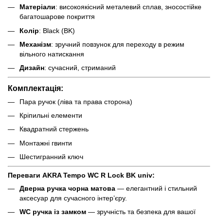
Матеріали
: високоякісний металевий сплав, зносостійке
багатошарове покриття
Колір
: Black (BK)
Механізм
: зручний повзунок для переходу в режим
вільного натискання
Дизайн
: сучасний, стриманий
Комплектація:
Пара ручок (ліва та права сторона)
Кріпильні елементи
Квадратний стержень
Монтажні гвинти
Шестигранний ключ
Переваги
AKRA Tempo
WC R Lock BK univ:
Дверна ручка чорна матова
— елегантний і стильний
аксесуар для сучасного інтер’єру.
WC ручка із замком
— зручність та безпека для вашої