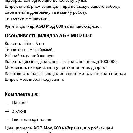
підбирається відповідно до кольору ручки.
Широкий вибір кольорів циліндра не сковує вашого вибору.
Забезпечить довговічну та надійну роботу.
Тип секрету – піновий.
Купити циліндр
AGB Мод 600
за вигідною ціною.
Особливості циліндра AGB MOD 600:
Кількість пінів – 5 шт.
Тип ключа – Англійський.
Якісний латунний корпус.
Кількість циклів відкривання – закривання понад 1000000.
Можливість використання у протипожежних дверях.
Ключі виготовлені зі спеціалізованого металу і покриті нікелем.
Широкі можливості кодування.
Комплектація:
Циліндр
3 ключі
Гвинт для кріплення
Ціна циліндра
AGB Мод 600
найкраща, що робить цей