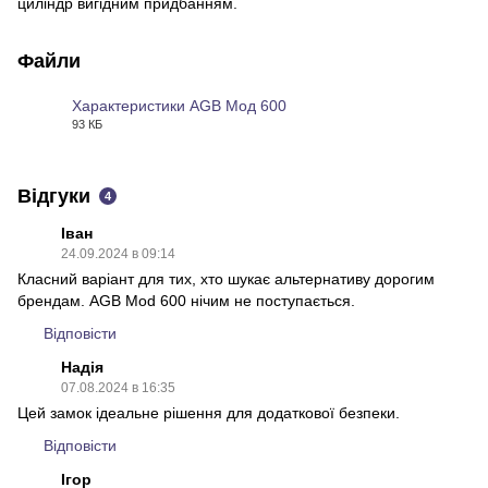
циліндр вигідним придбанням.
Файли
Характеристики AGB Мод 600
93 КБ
PDF
Відгуки
4
Іван
24.09.2024 в 09:14
Класний варіант для тих, хто шукає альтернативу дорогим
брендам. AGB Mod 600 нічим не поступається.
Відповісти
Надія
07.08.2024 в 16:35
Цей замок ідеальне рішення для додаткової безпеки.
Відповісти
Ігор