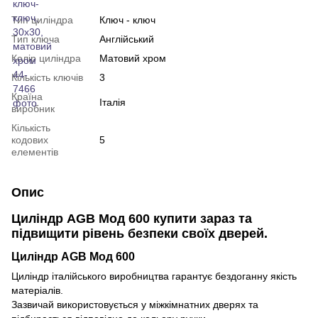
Тип циліндра
Ключ - ключ
Тип ключа
Англійський
Колір циліндра
Матовий хром
Кількість ключів
3
Країна
Італія
виробник
Кількість
кодових
5
елементів
Опис
Циліндр AGB Мод 600 купити
зараз та
підвищити рівень безпеки своїх дверей.
Циліндр AGB Мод 600
Циліндр італійського виробництва гарантує бездоганну якість
матеріалів.
Зазвичай використовується у міжкімнатних дверях та