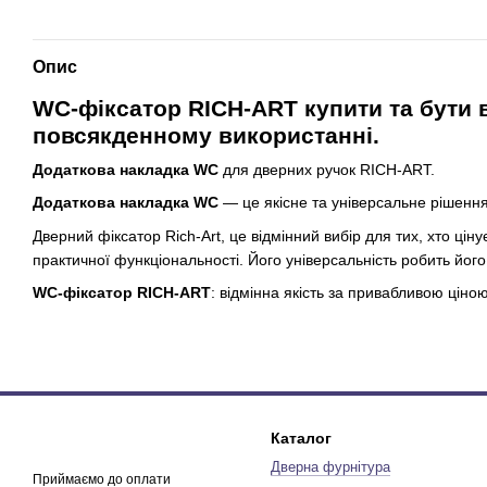
Опис
WC-фіксатор RICH-ART купити та бути в
повсякденному використанні.
Додаткова накладка WC
для дверних ручок RICH-ART.
Додаткова накладка WC
— це якісне та універсальне рішенн
Дверний фіксатор Rich-Art, це відмінний вибір для тих, хто цін
практичної функціональності. Його універсальність робить йог
WC-фіксатор RICH-ART
: відмінна якість за привабливою ціною
Каталог
Дверна фурнітура
Приймаємо до оплати