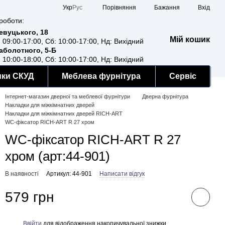
Порівняння
Укр
Рус
Бажання
Вхід
роботи:
Ревуцького, 18
Мій кошик
: 09:00-17:00, Сб: 10:00-17:00, Нд: Вихідний
Заболотного, 5-Б
: 10:00-18:00, Сб: 10:00-17:00, Нд: Вихідний
мки СКУД
Меблева фурнітура
Сервіс
Інтернет-магазин дверної та меблевої фурнітури
Дверна фурнітура
Накладки для міжкімнатних дверей
Накладки для міжкімнатних дверей RICH-ART
WC-фіксатор RICH-ART R 27 хром
WC-фіксатор RICH-ART R 27
хром (арт:44-901)
В наявності
Артикул: 44-901
Написати відгук
579 грн
Ввійти
для відображення накопичувальної знижки
%