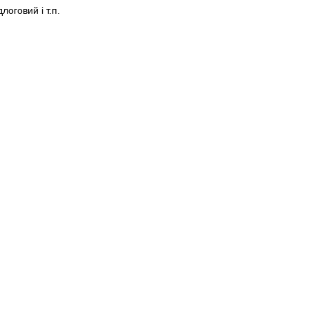
логовий і т.п.