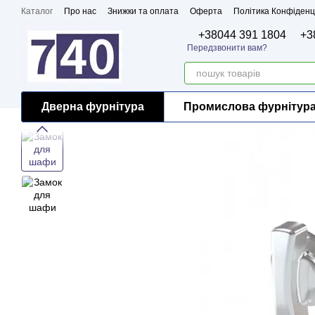
Перейти до основного контенту
Каталог
Про нас
Знижки та оплата
Оферта
Політика Конфіденц
Бренди
Сертифікати
+38044 391 1804
+3
Передзвонити вам?
Дверна фурнітура
Промислова фурнітур