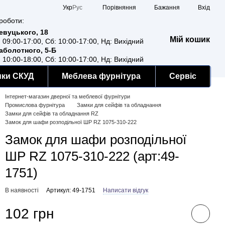
Порівняння
Укр
Рус
Бажання
Вхід
роботи:
Ревуцького, 18
Мій кошик
: 09:00-17:00, Сб: 10:00-17:00, Нд: Вихідний
Заболотного, 5-Б
: 10:00-18:00, Сб: 10:00-17:00, Нд: Вихідний
мки СКУД
Меблева фурнітура
Сервіс
Інтернет-магазин дверної та меблевої фурнітури
Промислова фурнітура
Замки для сейфів та обладнання
Замки для сейфів та обладнання RZ
Замок для шафи розподільної ШР RZ 1075-310-222
Замок для шафи розподільної
ШР RZ 1075-310-222 (арт:49-
1751)
В наявності
Артикул: 49-1751
Написати відгук
102 грн