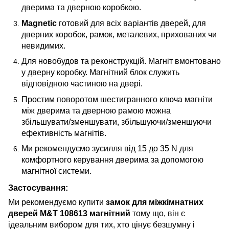
дверима та дверною коробкою.
Magnetic
готовий для всіх варіантів дверей, для
дверних коробок, рамок, металевих, прихованих чи
невидимих.
Для новобудов та реконструкцій. Магніт вмонтовано
у дверну коробку. Магнітний блок служить
відповідною частиною на двері.
Простим поворотом шестигранного ключа магніти
між дверима та дверною рамою можна
збільшувати/зменшувати, збільшуючи/зменшуючи
ефективність магнітів.
Ми рекомендуємо зусилля від 15 до 35 N для
комфортного керування дверима за допомогою
магнітної системи.
Застосування:
Ми рекомендуємо купити
замок для міжкімнатних
дверей M&T 108613 магнітний
тому що, він є
ідеальним вибором для тих, хто цінує безшумну і