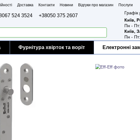
ійності
Доставка
Контакти
Новини
Відгуки про магазин
Послуги
Графік 
8067 524 3524
+38050 375 2607
Київ, 
Пн - Пт
Київ, 
Пн - Пт
а
Фурнітура хвірток та воріт
Електронні за