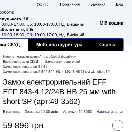
Порівняння
Укр
Рус
Бажання
Вхід
роботи:
Ревуцького, 18
Мій кошик
: 09:00-17:00, Сб: 10:00-17:00, Нд: Вихідний
Заболотного, 5-Б
: 10:00-18:00, Сб: 10:00-17:00, Нд: Вихідний
мки СКУД
Меблева фурнітура
Сервіс
Інтернет-магазин дверної та меблевої фурнітури
Електронні замки СКУД
Замки електроригельні
Замки електроригельні Eff-Eff
Замок електроригельний EFF EFF 843-4 12/24В НВ 25 мм with short SP
Замок електроригельний EFF
EFF 843-4 12/24В НВ 25 мм with
short SP (арт:49-3562)
В наявності. Доставка 25-30 днів.
Артикул: 49-3562
Написати відгук
59 896 грн