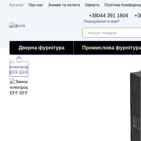
Перейти до основного контенту
Каталог
Про нас
Знижки та оплата
Оферта
Політика Конфіденц
Бренди
Сертифікати
+38044 391 1804
+3
Передзвонити вам?
Дверна фурнітура
Промислова фурнітур