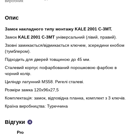
виробник
Опис
Замок накладного типу монтажу KALE 2001 С-3МТ.
Замок
KALE 2001 С-3МТ
універсальний (лівий, правий).
Ззовні замикається/відмикається ключем, зсередини кнобом
(тумблером).
Підходить для дверей товщиною до 45 мм.
Сталевий корпус пофарбований порошковою фарбою в
чорний колір.
Циліндр латунний MS58. Ригелі сталеві.
Розміри замка 120х96х27,5
Комплектація: замок, відповідна планка, комплект з 3 ключів.
Країна виробництва: Туреччина
Відгуки
4
Pro