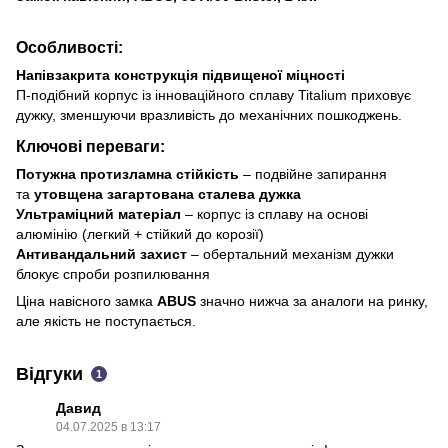
Особливості:
Напівзакрита конструкція підвищеної міцності
П-подібний корпус із інноваційного сплаву Titalium приховує
дужку, зменшуючи вразливість до механічних пошкоджень.
Ключові переваги:
Потужна протизламна стійкість
– подвійне запирання
та
утовщена загартована сталева дужка
Ультраміцний матеріал
– корпус із сплаву на основі
алюмінію (легкий + стійкий до корозії)
Антивандальний захист
– обертальний механізм дужки
блокує спроби розпилювання
Ціна навісного замка
ABUS
значно нижча за аналоги на ринку,
але якість не поступається.
Відгуки
1
Давид
04.07.2025 в 13:17