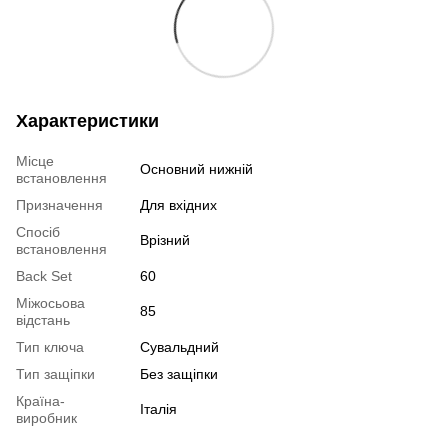
Характеристики
Місце
Основний нижній
встановлення
Призначення
Для вхідних
Спосіб
Врізний
встановлення
Back Set
60
Міжосьова
85
відстань
Тип ключа
Сувальдний
Тип защіпки
Без защіпки
Країна-
Італія
виробник