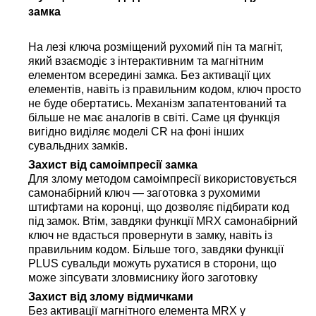
замка
На лезі ключа розміщений рухомий пін та магніт,
який взаємодіє з інтерактивним та магнітним
елементом всередині замка. Без активації цих
елементів, навіть із правильним кодом, ключ просто
не буде обертатись.
Механізм запатентований та
більше не має аналогів в світі. Саме ця функція
вигідно виділяє моделі CR на фоні інших
сувальдних замків.
Захист від самоімпресії замка
Для злому методом самоімпресії використовується
самонабірний ключ — заготовка з рухомими
штифтами на коронці, що дозволяє підбирати код
під замок. Втім, завдяки функції MRX самонабірний
ключ не вдасться провернути в замку, навіть із
правильним кодом. Більше того, завдяки функції
PLUS сувальди можуть рухатися в сторони, що
може зіпсувати зловмиснику його заготовку
Захист від злому відмичками
Без активації магнітного елемента MRX у