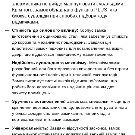
зловмисника не вийде маніпулювати сувальдами.
Крім того, замок обладнано функцію PLUS, яка
блокує сувальди при спробах підбору коду
відмичками.
Стійкість до силового впливу:
Корпус замка
виготовлений з оцинкованої сталі, яка забезпечує стійкість
до корозії та механічних пошкоджень. Завдяки цій
властивості замок підходить для встановлення на вхідні
двері, що піддаються підвищеному навантаженню.
Надійність сувальдного механізму:
Механізм замка
розроблений для багаторазового використання без втрати
функціональності навіть при інтенсивній експлуатації.
Замок витримує тисячі циклів відмикання/замика, що
робить його довговічним та надійним рішенням для
захисту приміщень.
Зручність встановлення:
Замок має спеціальні місця для
кріплення вертикальних тяг, що дозволяє інтегрувати його
у більш складні системи замикання, наприклад, з
вертикальними тяговими замками.
Універсальність:
Завдяки відсутності заскочки, замок
можна використовувати як додатковий верхній замок для