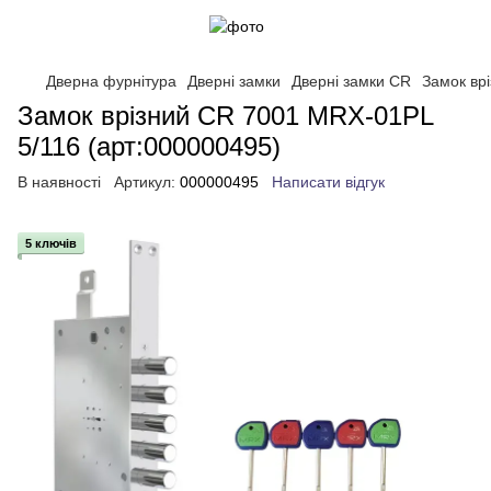
Дверна фурнітура
Дверні замки
Дверні замки CR
Замок вр
Замок врізний CR 7001 MRX-01PL
5/116 (арт:000000495)
В наявності
Артикул:
000000495
Написати відгук
5 ключів