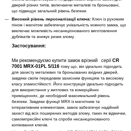
дверей різних типів, включаючи металеві та броньовані,
що підвищує загальний рівень безпеки.
Високий рівень персоналізації ключа:
Ключ із рухомим
піном і магнітом забезпечує унікальність кожного замка, що
виключає можливість несанкціонованого виготовлення
дублікатів та знижує ризик злому.
Застосування:
Ми рекомендуємо купити замок врізний серії
CR
7001 MRX-01PL 5/116
тому що, він ідеально підходить
для захисту металевих та броньованих вхідних дверей,
завдяки своїм передовим захисним функціям та високому
класу зламостійкості. Його конструкція ідеально підходить
для використання у житлових та комерційних
приміщеннях, де необхідний максимальний рівень
безпеки. Завдяки функції MRX із магнітним та
інтерактивним елементами, замок забезпечує надійний
захист від всіх поширених методів злому, таких як відмички,
самоімпресійні ключі та спроби несанкціонованого
копіювання ключів.