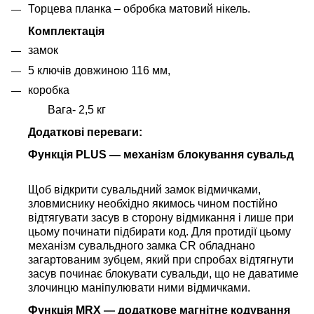
Торцева планка – обробка матовий нікель.
Комплектація
замок
5 ключів довжиною 116 мм,
коробка
Вага- 2,5 кг
Додаткові переваги:
Функція PLUS — механізм блокування сувальд
Щоб відкрити сувальдний замок відмичками,
зловмиснику необхідно якимось чином постійно
відтягувати засув в сторону відмикання і лише при
цьому починати підбирати код.
Для протидії цьому
механізм сувальдного замка CR обладнано
загартованим зубцем, який при спробах відтягнути
засув починає блокувати сувальди, що не даватиме
злочинцю маніпулювати ними відмичками.
Функція MRX — додаткове магнітне кодування