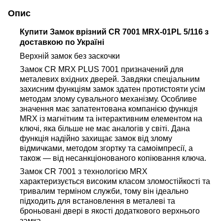
Опис
Купити
Замок врізний CR 7001 MRX-01PL 5/116
з
доставкою по Україні
Верхній замок без заскочки
Замок СR MRX PLUS 7001 призначений для
металевих вхідних дверей. Завдяки спеціальним
захисним функціям замок здатен протистояти усім
методам злому сувального механізму. Особливе
значення має запатентована компанією функція
MRX із магнітним та інтерактивним елементом на
ключі, яка більше не має аналогів у світі. Дана
функція надійно захищає замок від злому
відмичками, методом згортку та самоімпресії, а
також — від несанкціонованого копіювання ключа.
Замок CR 7001 з технологією MRX
характеризується високим класом зломостійкості та
тривалим терміном служби, тому він ідеально
підходить для встановлення в металеві та
броньовані двері в якості додаткового верхнього
замка.