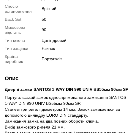
Спосіб
Врізний
встановлення
Back Set
50
Міжосьова
90
відстань
Тип ключа
Циліндровий
Тип защіпки
Язичок
Країна-
Португалія
виробник
Опис
Дверні замки SANTOS 1-WAY DIN 990 UNIV BS55мм 90мм SP
Португальський замок односпрямованого замикання SANTOS
1-WAY DIN 990 UNIV BS55мм 90мм SP.
Сталеві три ригелі діаметром 14 мм. Замок замикається за
допомогою циліндру EURO DIN стандарту.
Замикання замка на два повних обороти ключа.
Вихід замкового ригеля 21 мм.
Корпус замка додатково захищений загартованою пластиною.