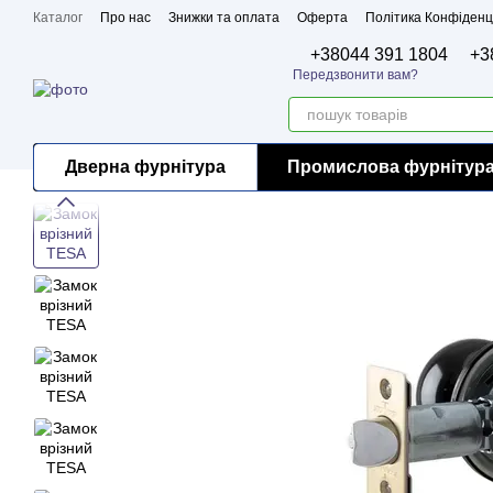
Перейти до основного контенту
Каталог
Про нас
Знижки та оплата
Оферта
Політика Конфіденц
Бренди
Сертифікати
+38044 391 1804
+3
Передзвонити вам?
Дверна фурнітура
Промислова фурнітур