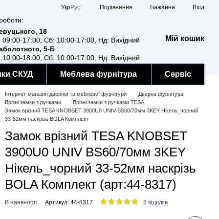
Порівняння
Укр
Рус
Бажання
Вхід
роботи:
Ревуцького, 18
Мій кошик
: 09:00-17:00, Сб: 10:00-17:00, Нд: Вихідний
Заболотного, 5-Б
: 10:00-18:00, Сб: 10:00-17:00, Нд: Вихідний
мки СКУД
Меблева фурнітура
Сервіс
Інтернет-магазин дверної та меблевої фурнітури
Дверна фурнітура
Врізні замки з ручками
Врізні замки з ручками TESA
Замок врізний TESA KNOBSET 3900U0 UNIV BS60/70мм 3KEY Нікель_чорний
33-52мм наскрізь BOLA Комплект
Замок врізний TESA KNOBSET
3900U0 UNIV BS60/70мм 3KEY
Нікель_чорний 33-52мм наскрізь
BOLA Комплект (арт:44-8317)
В наявності
Артикул: 44-8317
5 відгуків