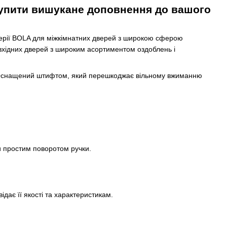
упити вишукане доповнення до вашого
серії BOLA для міжкімнатних дверей з широкою сферою
 вхідних дверей з широким асортиментом оздоблень і
й. Оснащений штифтом, який перешкоджає вільному вжиманню
и простим поворотом ручки.
ідає її якості та характеристикам.