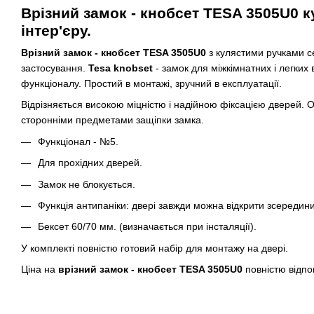
Врізний замок - кнобсет TESA 3505U0
к
інтер'єру.
Врізний замок - кнобсет TESA 3505U0
з кулястими ручками 
застосування.
Tesa knobset
- замок для міжкімнатних і легких
функціоналу. Простий в монтажі, зручний в експлуатації.
Відрізняється високою міцністю і надійною фіксацією двере
сторонніми предметами защіпки замка.
Функціонал - №5.
Для прохідних дверей.
Замок не блокується.
Функція антипаніки: двері завжди можна відкрити зсередин
Бексет 60/70 мм. (визначається при інсталяції).
У комплекті повністю готовий набір для монтажу на двері.
Ціна на
врізний замок - кнобсет TESA 3505U0
повністю відпов