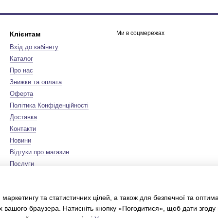
Ми в соцмережах
Клієнтам
Вхід до кабінету
Каталог
Про нас
Знижки та оплата
Оферта
Політика Конфіденційності
Доставка
Контакти
Новини
Відгуки про магазин
Послуги
Бренди
Мапа сайту
 маркетингу та статистичних цілей, а також для безпечної та оптим
Сертифікати
х вашого браузера. Натисніть кнопку «Погодитися», щоб дати згоду
Інтернет-магазин створений з
Хорошоп