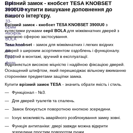
Врізний замок - кнобсет TESA KNOBSET
3900U0
купити вишукане доповнення до
вашого інтер'єру.
Врізний замок - кнобсет TESA KNOBSET 3900U0
з
кулястими ручками
серії BOLA
для міжкімнатних дверей з
широкою сферою застосування.
Tesa knobset
- замок для міжкімнатних і легких вхідних
дверей з широким асортиментом оздоблень і функціоналу.
Простий в монтажі, зручний в експлуатації.
Відрізняється високою міцністю і надійною фіксацією дверей.
Оснащений штифтом, який перешкоджає вільному вжиманню
сторонніми предметами защіпки замка.
Купити
врізний замок TESA
- значить обрати якість і стиль.
Функціонал - №3.
Для дверей туалетів та спалень.
Замок блокується поворотною кнопкою зсередини.
Існує можливість аварійного розблокування замку зовні.
Функція антипаніки: двері завжди можна відкрити
зсередини простим поворотом ручки.