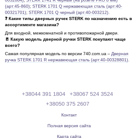
0032884)
;
STERK 1741 R черный (на розете PRO 8 мм)
(арт:45-860)
;
STERK 1701 Q нержавеющая сталь (арт:40-
00321701)
;
STERK 1701 Q черный (арт:40-003212)
.
❓ Какие типы дверных ручек STERK по назначению есть в
ассортименте магазина?
Для входной, межкомнатной и противопожарной двери.
🚪 Какую модель дверной ручки STERK покупают чаще
всего?
Самая популярная модель по версии 740.com.ua –
Дверная
ручка STERK 1701 R нержавеющая сталь (арт:40-00328801)
.
+38044 391 1804
+38067 524 3524
+38050 375 2607
Контакт
Полная версия сайта
Карта сайта