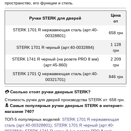
пространство, его функции и стиль.
Цена
Ручки STERK для дверей
от
STERK 1701 R нержавеющая сталь (арт:40-
658 грн
00328801)
1 128
STERK 1701 R черный (арт:40-0032884)
грн
STERK 1741 R черный (на розете PRO 8 мм)
2 209
(арт:45-860)
грн
STERK 1701 Q нержавеющая сталь (арт:40-
846 грн
00321701)
💳 Сколько стоят ручки дверные STERK?
Стоимость ручек для дверей производства STERK от: 658 грн.
🔝 Самые популярные ручки дверные STERK в интернет-
магазине 740?
ТОП-5 популярных моделей:
STERK 1701 R нержавеющая
сталь (арт:40-00328801)
;
STERK 1701 R черный (арт:40-