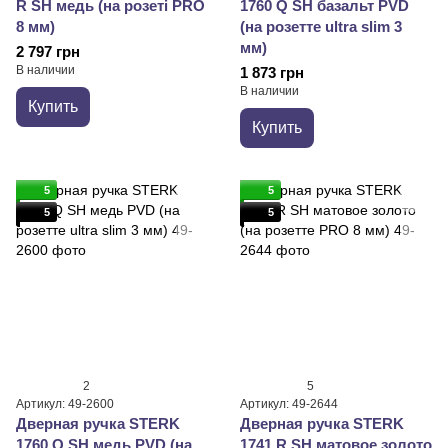
R SH медь (на розеті PRO
1760 Q SH базальт PVD
8 мм)
(на розетте ultra slim 3
мм)
2 797 грн
В наличии
1 873 грн
В наличии
Купить
Купить
5
5
5
5
2
5
Артикул: 49-2600
Артикул: 49-2644
Дверная ручка STERK
Дверная ручка STERK
1760 Q SH медь PVD (на
1741 R SH матовое золото