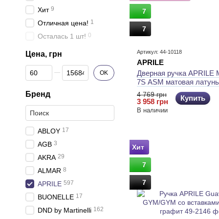
9
Хит
7
1
Отличная цена!
7
0
Осталась 1 шт!
Артикул: 44-10118
Цена, грн
APRILE
От Цена, грн
До Цена, грн
Дверная ручка APRILE M
OK
7S ASM матовая латунь
розетка)
Бренд
4 769 грн
Купить
3 958 грн
В наличии
17
ABLOY
3
AGB
Хит
29
AKRA
7
8
ALMAR
7
597
APRILE
17
BUONELLE
162
DND by Martinelli