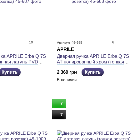
10
6
Артикул: 45-688
APRILE
чка APRILE Erba Q 7S
Дверная ручка APRILE Erba Q 7S
анная латунь PVD
AT полированный хром (тонкая
етка)
розетка)
Купить
2 369 грн
Купить
В наличии
7
7