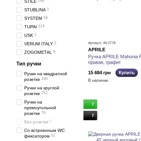
148
STILE
1
STUBLINA
56
SYSTEM
314
TUPAI
1
USK
3
Артикул: 49-2778
VERUM ITALY
APRILE
6
ZOGOMETAL
Ручка APRILE Mahonia
правая, графит
Тип ручки
15 684 грн
Купить
Ручки на квадратной
180
розетке
В наличии
Ручки на круглой
252
розетке
Ручки на
7
прямоугольной
79
розетке
7
0
Без розетки
Со встроенным WC
52
фиксатором