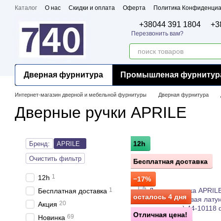
Перейти к основному контенту
Каталог
О нас
Скидки и оплата
Оферта
Политика Конфиденциа
Бренды
Сертификаты
+38044 391 1804
+3
Перезвонить вам?
Дверная фурнитура
Промышленая фурнитур
Интернет-магазин дверной и мебельной фурнитуры
Дверная фурнитура
Дверные ручки APRILE
12h
Бренд:
APRILE
Очистить фильтр
Бесплатная доставка
1
12h
−17%
1
Бесплатная доставка
осталось 4 дня
20
Акция
Отличная цена!
69
Новинка