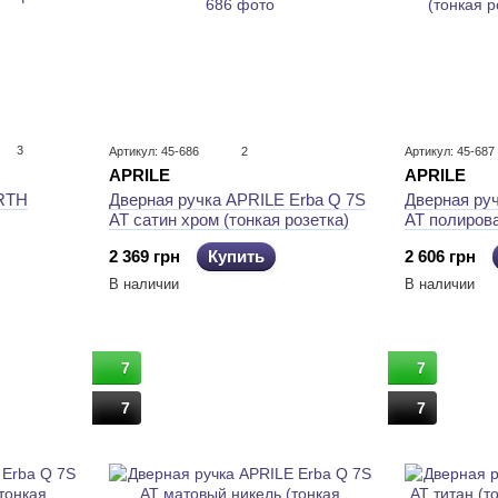
3
Артикул: 45-686
2
Артикул: 45-687
APRILE
APRILE
 RTH
Дверная ру
Дверная ручка APRILE Erba Q 7S
AT полиров
AT сатин хром (тонкая розетка)
(тонкая роз
2 606 грн
2 369 грн
Купить
В наличии
В наличии
7
7
7
7