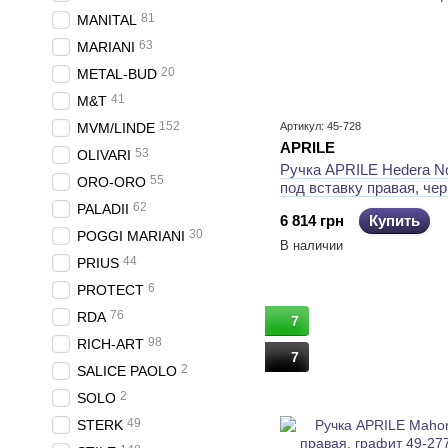
81
MANITAL
63
MARIANI
20
METAL-BUD
41
M&T
152
MVM/LINDE
Артикул: 45-728
APRILE
53
OLIVARI
Ручка APRILE Hedera N
55
ORO-ORO
под вставку правая, че
матовый
62
PALADII
6 814 грн
Купить
30
POGGI MARIANI
В наличии
44
PRIUS
6
PROTECT
76
RDA
7
98
RICH-ART
7
2
SALICE PAOLO
2
SOLO
49
STERK