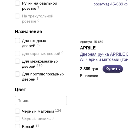
Ручки на овальной
7
розетке
На трехугольной
0
розетке
Назначение
Для входных
Артикул: 45-689
590
дверей
APRILE
0
Для скрытых дверей
Дверная ручка APRILE 
AT черный матовый (то
Для межкомнатных
розетка)
580
дверей
2 369 грн
Купить
Для противопожарных
В наличии
1
дверей
Цвет
124
Черный матовый
0
Черный никель
17
Белый