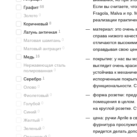
Если вы считаете, чт
68
Графит
Fragola, Malva и пр.
0
Золото
реализации практиче
8
Коричневый
материал: это очень 
1
Латунь античная
справа низкого качес
0
Матовая шампань
отличаются высокими
0
Матовый антрацит
оправдывая свою цен
16
Медь
покрытие: у нас вы м
Нержавеющая сталь
выглядит очень краси
0
полированная
устойчива к механиче
1
испорченным покрыти
Серебро
функциональности. С 
0
Олово
форма розетки: предл
0
Фиолетовый
помещения в целом. 
0
Голубой
на круглой розетке.
0
Синий
цена: ручки Aprile в
0
Желтый
фурнитура прослужит 
0
Зеленый
придется делать доп
0
Оранжевый