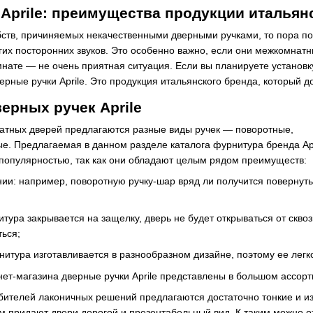
Aprile: преимущества продукции итальян
бств, причиняемых некачественными дверными ручками, то пора по
угих посторонних звуков. Это особенно важно, если они межкомнатн
мнате — не очень приятная ситуация. Если вы планируете установ
ерные ручки Aprile. Это продукция итальянского бренда, который д
ерных ручек Aprile
тных дверей предлагаются разные виды ручек — поворотные,
. Предлагаемая в данном разделе каталога фурнитура бренда Apr
популярностью, так как они обладают целым рядом преимуществ:
ии: например, поворотную ручку-шар вряд ли получится повернуть
тура закрывается на защелку, дверь не будет открываться от скво
ться;
нитура изготавливается в разнообразном дизайне, поэтому ее лег
нет-магазина дверные ручки Aprile представлены в большом ассорт
бителей лаконичных решений предлагаются достаточно тонкие и из
м придают двери дорогой и презентабельный вид. К таким можно отне