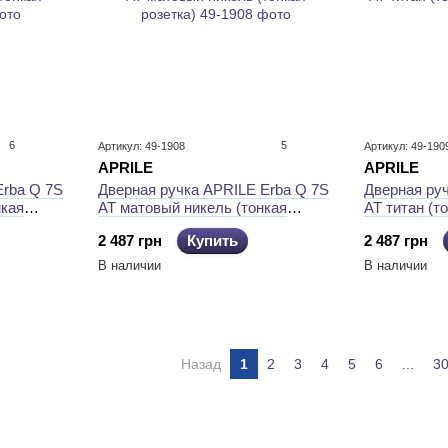
6
5
Артикул: 49-1908
Артикул: 49-190
APRILE
APRILE
Erba Q 7S
Дверная ручка APRILE Erba Q 7S
Дверная ру
нкая
AT матовый никель (тонкая
AT титан (т
розетка)
2 487 грн
Купить
2 487 грн
В наличии
В наличии
Назад
1
2
3
4
5
6
...
3