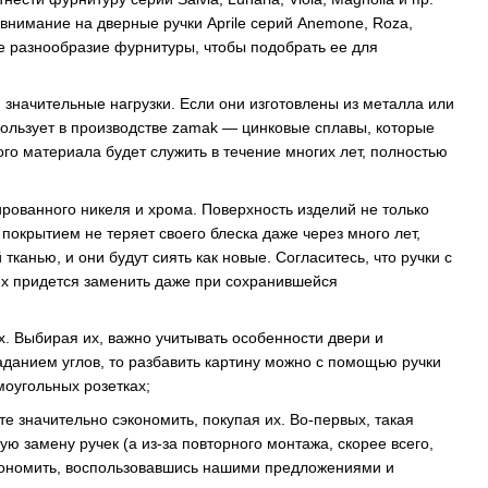
 внимание на дверные ручки Aprile серий Anemone, Roza,
ое разнообразие фурнитуры, чтобы подобрать ее для
 значительные нагрузки. Если они изготовлены из металла или
использует в производстве zamak — цинковые сплавы, которые
о материала будет служить в течение многих лет, полностью
ированного никеля и хрома. Поверхность изделий не только
покрытием не теряет своего блеска даже через много лет,
канью, и они будут сиять как новые. Согласитесь, что ручки с
Их придется заменить даже при сохранившейся
х. Выбирая их, важно учитывать особенности двери и
данием углов, то разбавить картину можно с помощью ручки
моугольных розетках;
те значительно сэкономить, покупая их. Во-первых, такая
ю замену ручек (а из-за повторного монтажа, скорее всего,
экономить, воспользовавшись нашими предложениями и