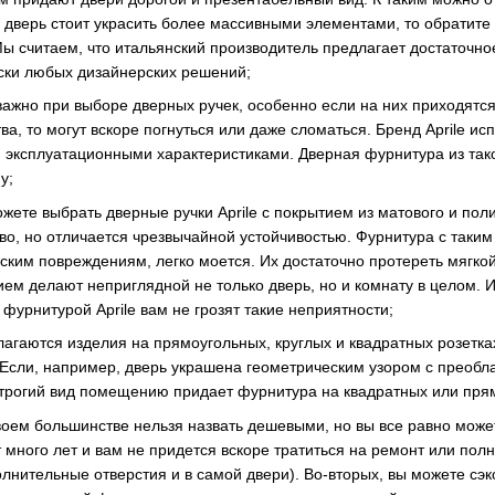
о дверь стоит украсить более массивными элементами, то обратите
 Мы считаем, что итальянский производитель предлагает достаточн
ски любых дизайнерских решений;
важно при выборе дверных ручек, особенно если на них приходятся
тва, то могут вскоре погнуться или даже сломаться. Бренд Aprile 
 эксплуатационными характеристиками. Дверная фурнитура из таког
у;
ожете выбрать дверные ручки Aprile с покрытием из матового и пол
во, но отличается чрезвычайной устойчивостью. Фурнитура с таким 
ским повреждениям, легко моется. Их достаточно протереть мягкой т
ем делают неприглядной не только дверь, но и комнату в целом. 
фурнитурой Aprile вам не грозят такие неприятности;
агаются изделия на прямоугольных, круглых и квадратных розетка
Если, например, дверь украшена геометрическим узором с преобла
 Строгий вид помещению придает фурнитура на квадратных или пря
 своем большинстве нельзя назвать дешевыми, но вы все равно може
много лет и вам не придется вскоре тратиться на ремонт или полну
олнительные отверстия и в самой двери). Во-вторых, вы можете с