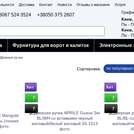
льности
Доставка
Контакт
Новости
Отзывы о магазине
Услуги
Графи
8067 524 3524
+38050 375 2607
Киев,
Пн - П
Киев,
Пн - П
а
Фурнитура для ворот и калиток
Электронные 
Дверные ручки
по популярнос
Сортировка:
Хит
Хит
7
7
7
7