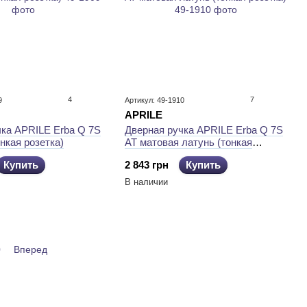
4
7
9
Артикул: 49-1910
APRILE
чка APRILE Erba Q 7S
Дверная ручка APRILE Erba Q 7S
онкая розетка)
AT матовая латунь (тонкая
розетка)
Купить
2 843 грн
Купить
В наличии
0
Вперед