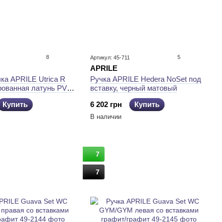
8
5
Артикул: 45-711
APRILE
ка APRILE Utrica R
Ручка APRILE Hedera NoSet под
рованная латунь PVD
вставку, черный матовый
етка)
Купить
6 202 грн
Купить
В наличии
7
7