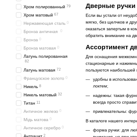
Дверные ручки 
79
Хром полированный
67
Хром матовый
Если вы устали от неудо
мягко, без щелчков и др
0
Нержавеющая сталь
оказаться запертым в ко
0
Бронза античная
обратить внимание на дв
0
Бронза
Ассортимент дв
0
Бронза матовая
Латунь полированная
Для оснащения межкомна
82
стационарные и нажимные
72
Латунь матовая
пользуются наибольшей 
0
Французское золото
удобны в использован
локтем;
8
Никель
32
Никель матовый
надежны: такая фурни
всегда просто справи
11
Титан
0
Античное железо
привлекательны: фур
0
Мідь матова
В каталоге нашего интер
0
Античное серебро
форма ручки: для лю
2
Антрацит
внимания, но при это