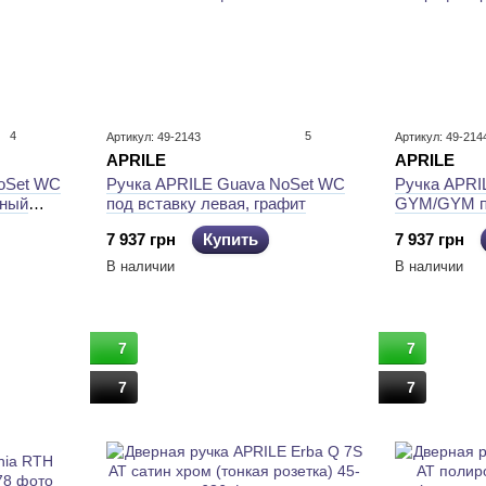
4
5
Артикул: 49-2143
Артикул: 49-214
APRILE
APRILE
oSet WC
Ручка APRILE Guava NoSet WC
Ручка APRI
рный
под вставку левая, графит
GYM/GYM пр
графит/гра
7 937 грн
Купить
7 937 грн
В наличии
В наличии
7
7
7
7