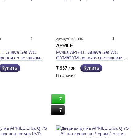
4
3
4
Артикул: 49-2145
APRILE
LE Guava Set WC
Ручка APRILE Guava Set WC
авая со вставками
GYM/GYM левая со вставками
фит
графит/графит
Купить
7 937 грн
Купить
В наличии
7
7