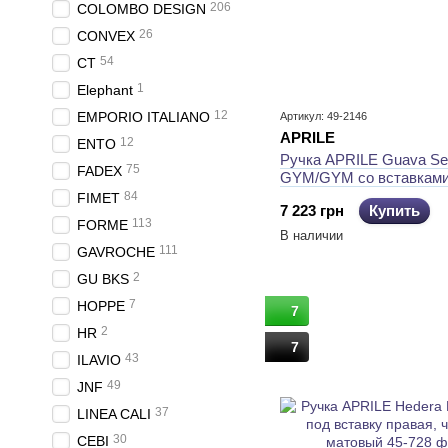
206
COLOMBO DESIGN
26
CONVEX
54
CT
1
Elephant
12
EMPORIO ITALIANO
Артикул: 49-2146
APRILE
12
ENTO
Ручка APRILE Guava Se
75
FADEX
GYM/GYM со вставками
графит
84
FIMET
7 223 грн
Купить
113
FORME
В наличии
111
GAVROCHE
2
GU BKS
7
HOPPE
7
2
HR
7
43
ILAVIO
49
JNF
37
LINEA CALI
30
CEBI