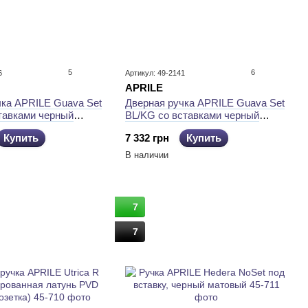
5
6
6
Артикул: 49-2141
APRILE
чка APRILE Guava Set
Дверная ручка APRILE Guava Set
ставками черный
BL/KG со вставками черный
рный матовый BL/BL
матовый/матовая латунь
Купить
7 332 грн
Купить
В наличии
7
7