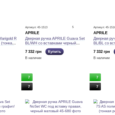
5
Артикул: 45-1513
Артикул: 45-151
APRILE
APRILE
arigold R
Дверная ручка APRILE Guava Set
Дверная ру
 (тонкая
BL/WH со вставками черный
BL/BL со в
матовый/белый матовый
матовый/че
7 332 грн
Купить
7 332 грн
В наличии
В наличии
7
7
7
7