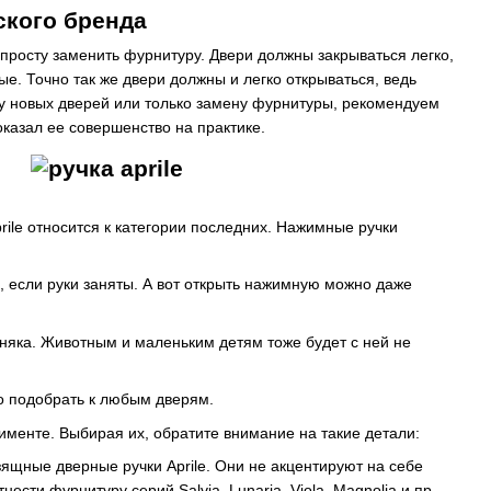
ского бренда
просту заменить фурнитуру. Двери должны закрываться легко,
ые. Точно так же двери должны и легко открываться, ведь
ку новых дверей или только замену фурнитуры, рекомендуем
оказал ее совершенство на практике.
ile относится к категории последних. Нажимные ручки
, если руки заняты. А вот открыть нажимную можно даже
зняка. Животным и маленьким детям тоже будет с ней не
ко подобрать к любым дверям.
именте. Выбирая их, обратите внимание на такие детали:
ящные дверные ручки Aprile. Они не акцентируют на себе
сти фурнитуру серий Salvia, Lunaria, Viola, Magnolia и пр.