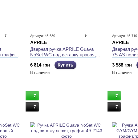
7
9
Артикул: 45-680
Артикул: 45-710
APRILE
APRILE
t
Дверная ручка APRILE Guava
Дверная руч
 графит/
NoSet WC под вставку правая,
7S AS поли
черный матовый
(тонкая роз
6 814 грн
Купить
3 588 грн
В наличии
В наличии
7
7
7
7