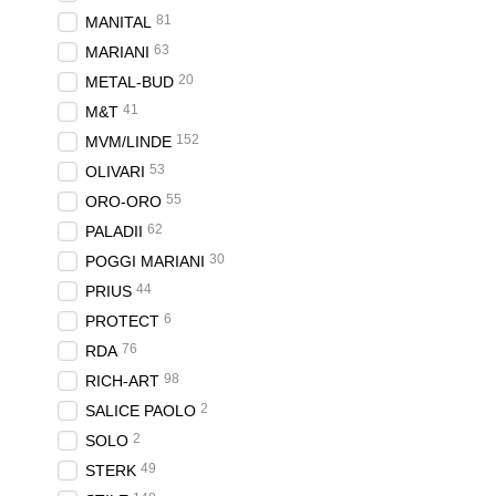
81
MANITAL
63
MARIANI
20
METAL-BUD
41
M&T
152
MVM/LINDE
53
OLIVARI
55
ORO-ORO
62
PALADII
30
POGGI MARIANI
44
PRIUS
6
PROTECT
76
RDA
98
RICH-ART
2
SALICE PAOLO
2
SOLO
49
STERK