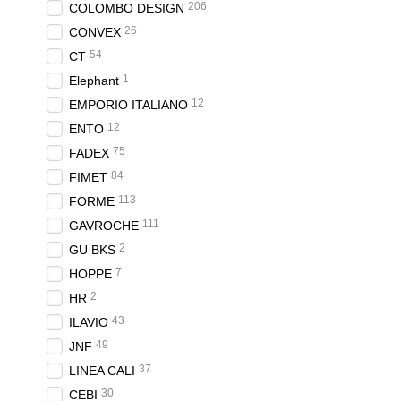
206
COLOMBO DESIGN
26
CONVEX
54
CT
1
Elephant
12
EMPORIO ITALIANO
12
ENTO
75
FADEX
84
FIMET
113
FORME
111
GAVROCHE
2
GU BKS
7
HOPPE
2
HR
43
ILAVIO
49
JNF
37
LINEA CALI
30
CEBI