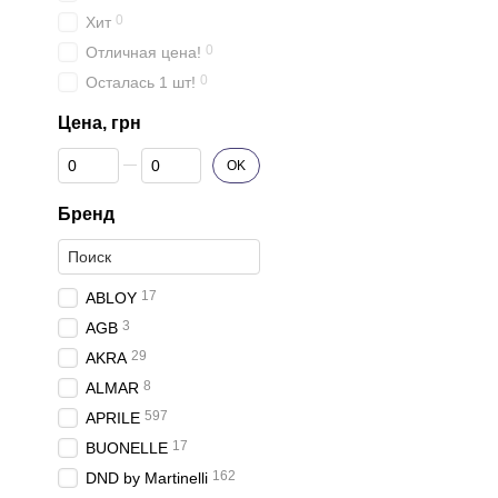
0
Хит
0
Отличная цена!
0
Осталась 1 шт!
Цена, грн
От Цена, грн
До Цена, грн
OK
Бренд
17
ABLOY
3
AGB
29
AKRA
8
ALMAR
597
APRILE
17
BUONELLE
162
DND by Martinelli