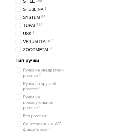
148
STILE
1
STUBLINA
56
SYSTEM
314
TUPAI
1
USK
3
VERUM ITALY
6
ZOGOMETAL
Тип ручки
Ручки на квадратной
0
розетке
Ручки на круглой
0
розетке
Ручки на
прямоугольной
0
розетке
0
Без розетки
Со встроенным WC
0
фиксатором