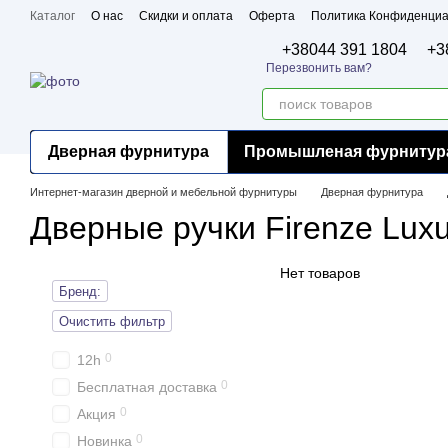
Перейти к основному контенту
Каталог
О нас
Скидки и оплата
Оферта
Политика Конфиденциа
Бренды
Сертификаты
+38044 391 1804
+3
Перезвонить вам?
Дверная фурнитура
Промышленая фурнитур
Интернет-магазин дверной и мебельной фурнитуры
Дверная фурнитура
Дверные ручки Firenze Luxu
Нет товаров
Бренд:
Очистить фильтр
0
12h
0
Бесплатная доставка
0
Акция
0
Новинка