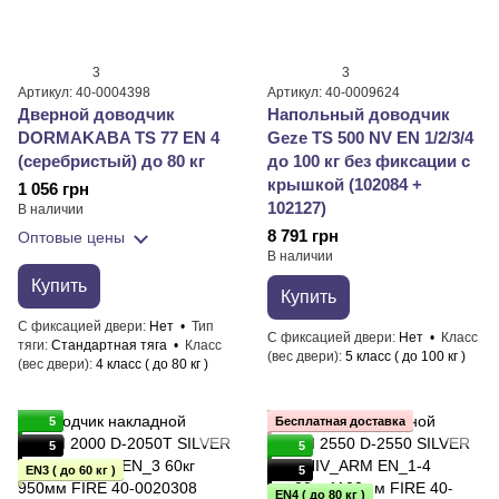
3
3
Артикул: 40-0004398
Артикул: 40-0009624
Дверной доводчик
Напольный доводчик
DORMAKABA TS 77 EN 4
Geze TS 500 NV EN 1/2/3/4
(серебристый) до 80 кг
до 100 кг без фиксации с
крышкой (102084 +
1 056 грн
102127)
В наличии
8 791 грн
Оптовые цены
В наличии
Купить
Купить
С фиксацией двери
Нет
Тип
С фиксацией двери
Нет
Класс
тяги
Стандартная тяга
Класс
(вес двери)
5 класс ( до 100 кг )
(вес двери)
4 класс ( до 80 кг )
5
Бесплатная доставка
5
5
EN3 ( до 60 кг )
5
EN4 ( до 80 кг )