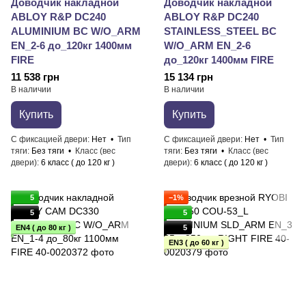
Доводчик накладной
Доводчик накладной
ABLOY R&P DC240
ABLOY R&P DC240
ALUMINIUM BC W/O_ARM
STAINLESS_STEEL BC
EN_2-6 до_120кг 1400мм
W/O_ARM EN_2-6
FIRE
до_120кг 1400мм FIRE
11 538 грн
15 134 грн
В наличии
В наличии
Купить
Купить
С фиксацией двери
Нет
Тип
С фиксацией двери
Нет
Тип
тяги
Без тяги
Класс (вес
тяги
Без тяги
Класс (вес
двери)
6 класс ( до 120 кг )
двери)
6 класс ( до 120 кг )
5
−1%
5
5
EN4 ( до 80 кг )
5
EN3 ( до 60 кг )