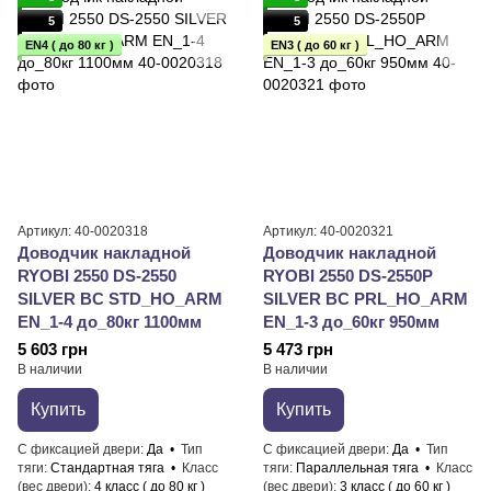
5
5
EN4 ( до 80 кг )
EN3 ( до 60 кг )
Артикул: 40-0020318
Артикул: 40-0020321
Доводчик накладной
Доводчик накладной
RYOBI 2550 DS-2550
RYOBI 2550 DS-2550P
SILVER BC STD_HO_ARM
SILVER BC PRL_HO_ARM
EN_1-4 до_80кг 1100мм
EN_1-3 до_60кг 950мм
5 603 грн
5 473 грн
В наличии
В наличии
Купить
Купить
С фиксацией двери
Да
Тип
С фиксацией двери
Да
Тип
тяги
Стандартная тяга
Класс
тяги
Параллельная тяга
Класс
(вес двери)
4 класс ( до 80 кг )
(вес двери)
3 класс ( до 60 кг )