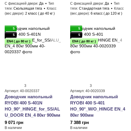
С фиксацией двери
Да
Тип
С фиксацией двери
Да
Тип
тяги
Скользящая тяга
Класс
тяги
Стандартная тяга
Класс
(вес двери)
2 класс ( до 40 кг )
(вес двери)
6 класс ( до 120 кг )
5
5
5
5
EN4 ( до 80 кг )
EN4 ( до 80 кг )
3
3
Артикул: 40-0020337
Артикул: 40-0020339
Доводчик напольный
Доводчик напольный
RYOBI 400 S-401N
RYOBI 400 S-401
HO_90°_HINGE_for_SS/AL
HO_90°_W/O_HINGE EN_4
U_DOOR EN_4 80кг 900мм
80кг 900мм
9 071 грн
7 388 грн
В наличии
В наличии