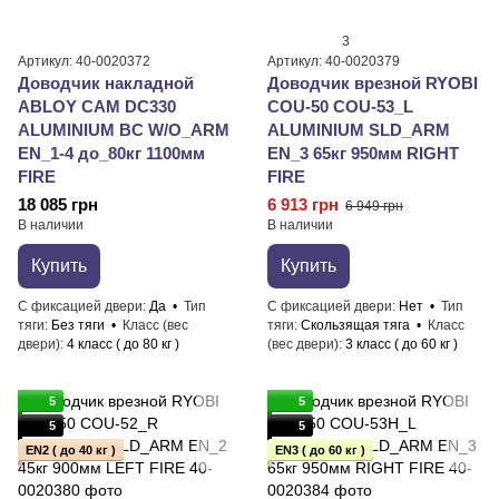
3
Артикул: 40-0020372
Артикул: 40-0020379
Доводчик накладной
Доводчик врезной RYOBI
ABLOY CAM DC330
COU-50 COU-53_L
ALUMINIUM BC W/O_ARM
ALUMINIUM SLD_ARM
EN_1-4 до_80кг 1100мм
EN_3 65кг 950мм RIGHT
FIRE
FIRE
18 085 грн
6 913 грн
6 949 грн
В наличии
В наличии
Купить
Купить
С фиксацией двери
Да
Тип
С фиксацией двери
Нет
Тип
тяги
Без тяги
Класс (вес
тяги
Скользящая тяга
Класс
двери)
4 класс ( до 80 кг )
(вес двери)
3 класс ( до 60 кг )
5
5
5
5
EN2 ( до 40 кг )
EN3 ( до 60 кг )