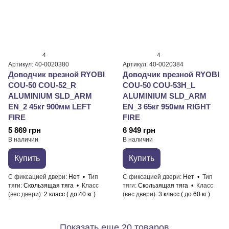
4
4
Артикул: 40-0020380
Артикул: 40-0020384
Доводчик врезной RYOBI
Доводчик врезной RYOBI
COU-50 COU-52_R
COU-50 COU-53H_L
ALUMINIUM SLD_ARM
ALUMINIUM SLD_ARM
EN_2 45кг 900мм LEFT
EN_3 65кг 950мм RIGHT
FIRE
FIRE
5 869 грн
6 949 грн
В наличии
В наличии
Купить
Купить
С фиксацией двери
Нет
Тип
С фиксацией двери
Нет
Тип
тяги
Скользящая тяга
Класс
тяги
Скользящая тяга
Класс
(вес двери)
2 класс ( до 40 кг )
(вес двери)
3 класс ( до 60 кг )
Показать еще 20 товаров