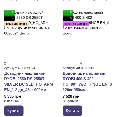
5
5
5
5
EN2 ( до 40 кг )
EN6 ( до 120 кг )
2
4
Артикул: 40-0020324
Артикул: 40-0020335
Доводчик накладной
Доводчик напольный
RYOBI 2550 DS-2550T
RYOBI 400 S-402
SILVER BC SLD_HO_ARM
HO_90°_W/O_HINGE EN_6
EN_1-2 до_45кг 900мм
120кг 950мм
5 335 грн
7 528 грн
В наличии
В наличии
Купить
Купить