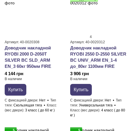
4
Артикул: 40-0020308
Артикул: 40-0020312
Доводчик накладной
Доводчик накладной
RYOBI 2000 D-2050T
RYOBI 2550 D-2550 SILVER
SILVER BC SLD_ARM
BC UNIV_ARM EN_1-4
EN_3 60кг 950мм FIRE
до_80кг 1100мм FIRE
4 144 грн
3 906 грн
В наличии
В наличии
Купить
Купить
С фиксацией двери
Нет
Тип
С фиксацией двери
Нет
Тип
тяги
Скользящая тяга
Класс
тяги
Универсальная тяга
(вес двери)
3 класс ( до 60 кг )
Класс (вес двери)
4 класс ( до 80
кг )
5
5