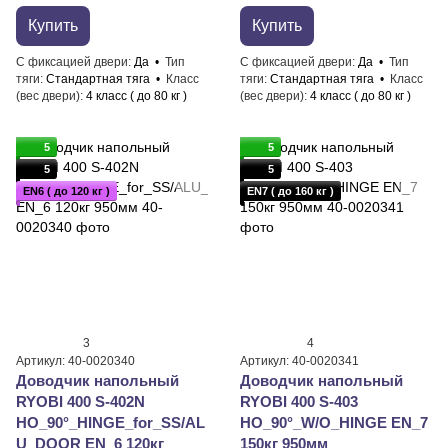
Купить
Купить
С фиксацией двери
Да
Тип
С фиксацией двери
Да
Тип
тяги
Стандартная тяга
Класс
тяги
Стандартная тяга
Класс
(вес двери)
4 класс ( до 80 кг )
(вес двери)
4 класс ( до 80 кг )
5
5
5
5
EN6 ( до 120 кг )
EN7 ( до 160 кг )
3
4
Артикул: 40-0020340
Артикул: 40-0020341
Доводчик напольный
Доводчик напольный
RYOBI 400 S-402N
RYOBI 400 S-403
HO_90°_HINGE_for_SS/AL
HO_90°_W/O_HINGE EN_7
U_DOOR EN_6 120кг
150кг 950мм