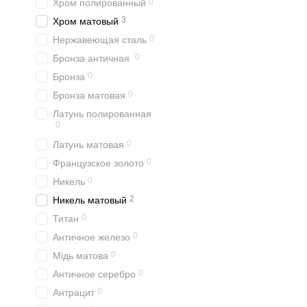
0
Хром полированный
3
Хром матовый
0
Нержавеющая сталь
0
Бронза античная
0
Бронза
0
Бронза матовая
Латунь полированная
0
0
Латунь матовая
0
Французское золото
0
Никель
2
Никель матовый
0
Титан
0
Античное железо
0
Мідь матова
0
Античное серебро
0
Антрацит