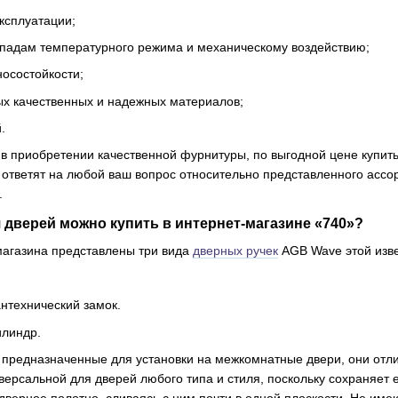
ксплуатации;
епадам температурного режима и механическому воздействию;
носостойкости;
х качественных и надежных материалов;
.
в приобретении качественной фурнитуры, по выгодной цене купит
тветят на любой ваш вопрос относительно представленного ассор
.
 дверей можно купить в интернет-магазине «740»?
магазина представлены три вида
дверных ручек
AGB Wave этой изве
нтехнический замок.
илиндр.
и, предназначенные для установки на межкомнатные двери, они от
версальной для дверей любого типа и стиля, поскольку сохраняе