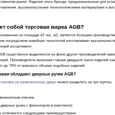
ственном рынке. Изделия этого бренда, предназначенные для уста
отовления, высококлассными технологическими материалами и выс
ет собой торговая марка AGB?
оложенная на площади 42 тыс. м2, является большим производс
ром посредством новейших технологий изготавливает высококачес
рокий ассортимент.
AGB существенно выделяются на фоне других производителей замо
укций. Производитель выпускает свыше двадцати тысяч изделий с
ет до 70% от мирового объема подобных изделий.
вами обладают дверные ручки AGB?
становки на межкомнатные двери
можно разделить на три группы:
ежкомнатным ключом.
 дверных ручек с фиксатором в комплекте).
да отличаются следующими преимуществами: