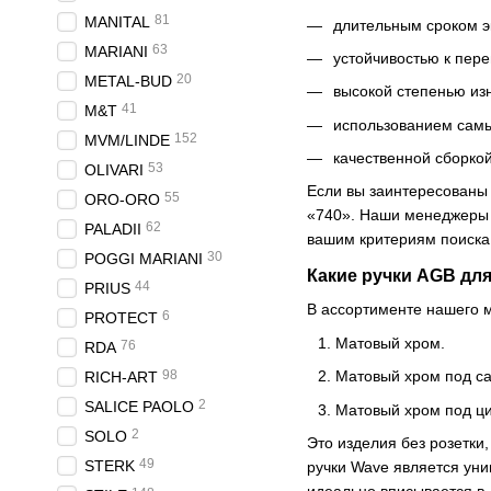
81
MANITAL
длительным сроком э
63
MARIANI
устойчивостью к пер
20
METAL-BUD
высокой степенью из
41
M&T
использованием самы
152
MVM/LINDE
качественной сборкой
53
OLIVARI
Если вы заинтересованы 
55
ORO-ORO
«740». Наши менеджеры о
62
PALADII
вашим критериям поиска
30
POGGI MARIANI
Какие ручки AGB для
44
PRIUS
В ассортименте нашего 
6
PROTECT
Матовый хром.
76
RDA
98
Матовый хром под са
RICH-ART
2
SALICE PAOLO
Матовый хром под ц
2
SOLO
Это изделия без розетк
49
STERK
ручки Wave является уни