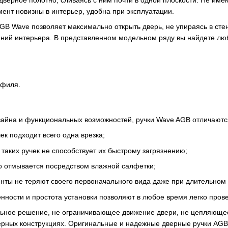
дверное полотно, сливаясь с ним почти в одной плоскости. Не име
мент новизны в интерьер, удобна при эксплуатации.
GB Wave позволяет максимально открыть дверь, не упираясь в сте
ний интерьера. В представленном модельном ряду вы найдете лю
офиля.
зайна и функциональных возможностей, ручки Wave AGB отличаютс
ек подходит всего одна врезка;
таких ручек не способствует их быстрому загрязнению;
ко отмывается посредством влажной салфетки;
нты не теряют своего первоначального вида даже при длительном 
нности и простота установки позволяют в любое время легко пров
льное решение, не ограничивающее движение двери, не цепляющеес
рных конструкциях. Оригинальные и надежные дверные ручки AGB к