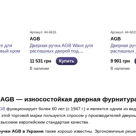
Артикул: 44-6616
Артикул: 44-661
AGB
AGB
e для
Дверная ручка AGB Wave для
Дверная ру
овый хром
распашных дверей под
распашных 
сантехнический замок матовый
матовый хр
11 531 грн
Купить
9 901 грн
хром
В наличии
В наличии
 AGB — износостойкая дверная фурнитура
GB
функционирует более 60 лет (с 1947 г.) и является одним из в
я этой торговой марки пользуется спросом у производителей дверны
 высоким европейским стандартам качества.
учки AGB в Украине
также хорошо известны. Эргономичные реше