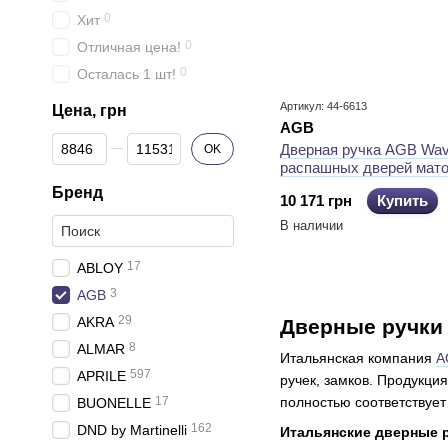
0
Хит
0
Отличная цена!
0
Осталась 1 шт!
Артикул: 44-6613
Цена, грн
AGB
От Цена, грн
До Цена, грн
Дверная ручка AGB Wav
OK
распашных дверей мат
Бренд
10 171 грн
Купить
В наличии
17
ABLOY
3
AGB
29
AKRA
Дверные ручки
8
ALMAR
Итальянская компания
A
597
APRILE
ручек, замков. Продукци
17
полностью соответствует
BUONELLE
162
DND by Martinelli
Итальянские дверные р