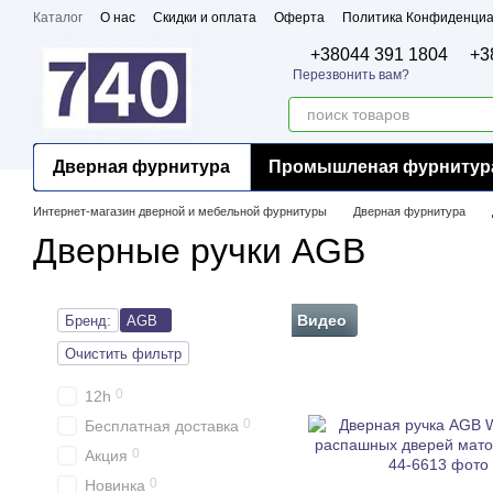
Перейти к основному контенту
Каталог
О нас
Скидки и оплата
Оферта
Политика Конфиденциа
Бренды
Сертификаты
+38044 391 1804
+3
Перезвонить вам?
Дверная фурнитура
Промышленая фурнитур
Интернет-магазин дверной и мебельной фурнитуры
Дверная фурнитура
Дверные ручки AGB
Видео
Бренд:
AGB
Очистить фильтр
0
12h
0
Бесплатная доставка
0
Акция
0
Новинка