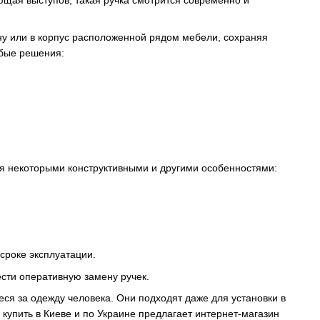
ющая выступов, такая ручка смотрится современно и
ну или в корпус расположенной рядом мебели, сохраняя
бые решения:
я некоторыми конструктивными и другими особенностями:
сроке эксплуатации.
ести оперативную замену ручек.
я за одежду человека. Они подходят даже для установки в
упить в Киеве и по Украине предлагает интернет-магазин