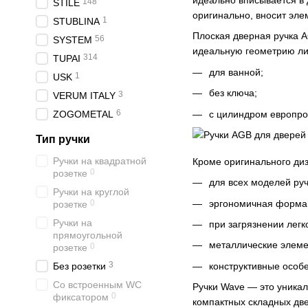
идеально вписывается в 
148
STILE
оригинально, вносит эле
1
STUBLINA
Плоская дверная ручка A
56
SYSTEM
идеальную геометрию ли
314
TUPAI
для ванной;
1
USK
без ключа;
3
VERUM ITALY
6
с цилиндром европр
ZOGOMETAL
Тип ручки
Ручки на квадратной
Кроме оригинального ди
0
розетке
для всех моделей руч
Ручки на круглой
эргономичная форма 
0
розетке
Ручки на
при загрязнении лег
прямоугольной
металлические элеме
0
розетке
3
конструктивные особе
Без розетки
Со встроенным WC
Ручки Wave — это уника
0
фиксатором
компактных складных две