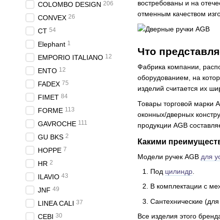
востребованы и на отече
206
COLOMBO DESIGN
отменным качеством изг
26
CONVEX
54
CT
1
Elephant
Что представля
12
EMPORIO ITALIANO
Фабрика компании, расп
12
ENTO
оборудованием, на кото
75
FADEX
изделий считается их ши
84
FIMET
Товары торговой марки 
113
FORME
оконных/дверных констр
111
GAVROCHE
продукции AGB составля
2
GU BKS
Какими преимущест
7
HOPPE
Модели ручек AGB
для у
2
HR
Под
цилиндр
.
43
ILAVIO
В комплектации с м
49
JNF
Сантехнические (для
37
LINEA CALI
30
Все изделия этого брен
CEBI